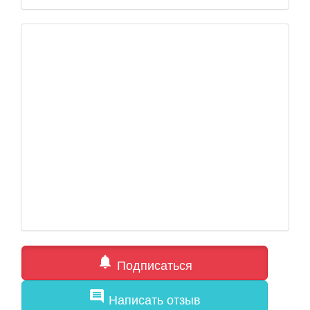
notifications
Подписаться
comment
Написать отзыв