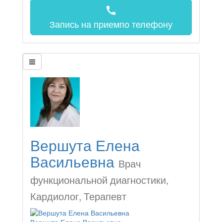
call
Запись на прием
по телефону
Вершута Елена
Васильевна
Врач
функциональной диагностики,
Кардиолог, Терапевт
Вершута Елена Васильевна