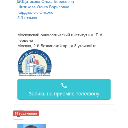
Щитикова Ольга Борисовна
Кардиолог, Онколог
5
3 отзыва
Московский онкологический институт им. П.А.
Герцена
Москва, 2-й Боткинский пр., д.3
уточняйте
call
Запись на прием
по телефону
54 года опыта