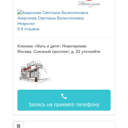
Азарскова Светлана Валентиновна
Невролог
5
6 отзывов
Клиника «Мать и дитя» Новогиреево
Москва, Союзный проспект, д. 22
уточняйте
call
Запись на прием
по телефону