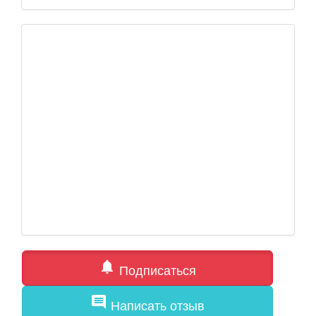
notifications
Подписаться
comment
Написать отзыв