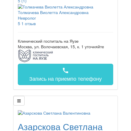
5
(1)
Толмачева Виолетта Александровна
Невролог
5
1 отзыв
Клинический госпиталь на Яузе
Москва, ул. Волочаевская, 15, к. 1
уточняйте
call
Запись на прием
по телефону
Азарскова Светлана