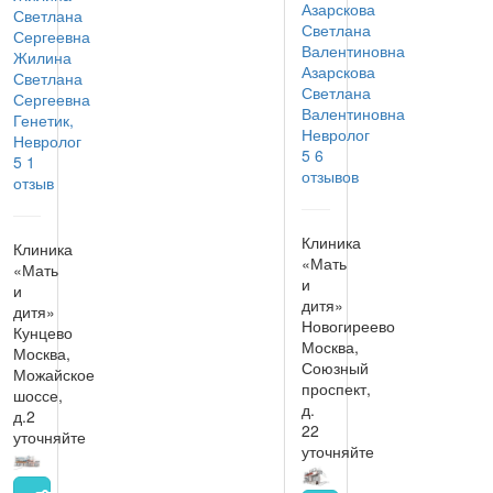
Жилина
Азарскова
Светлана
Светлана
Сергеевна
Валентиновна
Генетик,
Невролог
Невролог
5
6
5
1
отзывов
отзыв
Клиника
Клиника
«Мать
«Мать
и
и
дитя»
дитя»
Новогиреево
Кунцево
Москва,
Москва,
Союзный
Можайское
проспект,
шоссе,
д.
д.2
22
уточняйте
уточняйте