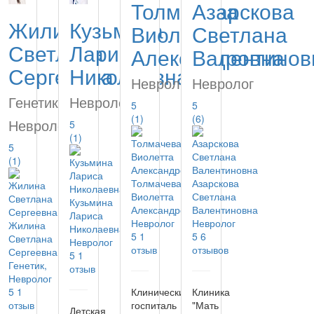
Толмачева
Азарскова
Жилина
Кузьмина
Виолетта
Светлана
Светлана
Лариса
Александровна
Валентинов
Сергеевна
Николаевна
Невролог
Невролог
Генетик,
Невролог
5
5
(1)
(6)
Невролог
5
(1)
5
(1)
Толмачева
Азарскова
Виолетта
Светлана
Кузьмина
Александровна
Валентиновна
Лариса
Невролог
Невролог
Жилина
Николаевна
5
1
5
6
Светлана
Невролог
отзыв
отзывов
Сергеевна
5
1
Генетик,
отзыв
Невролог
5
1
Клинический
Клиника
отзыв
госпиталь
"Мать
Детская