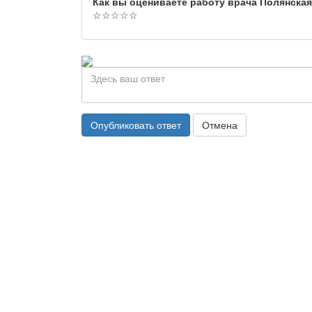
Как вы оцениваете работу врача Полянска
☆
☆
☆
☆
☆
Опубликовать ответ
Отмена