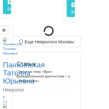
assignment
assignment
Запись на прием
заполнить форму онлайн
Запись на прием
з
Еще Неврологи Москвы
Панжинская
Статьи
Татьяна
Статьи на тему «Врач
функциональной диагностики » и
Юрьевна
«Неврология»
Невролог
5
(1)