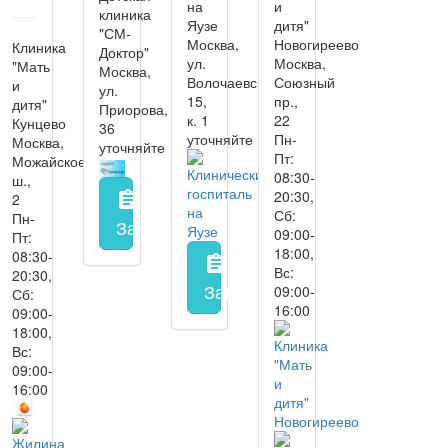
на
и
клиника
Яузе
дитя"
"СМ-
Москва,
Новогиреево
Клиника
Доктор"
ул.
Москва,
"Мать
Москва,
Волочаевская,
Союзный
и
ул.
15,
пр.,
дитя"
Приорова,
к. 1
22
Кунцево
36
уточняйте
Пн-
Москва,
уточняйте
Пт:
Можайское
08:30-
ш.,
20:30,
assignment
2
Сб:
Пн-
Запись на прием
заполнить форму онл
09:00-
Пт:
18:00,
08:30-
assignment
Вс:
20:30,
Запись на прием
заполнить 
09:00-
Сб:
16:00
09:00-
18:00,
Вс:
09:00-
16:00