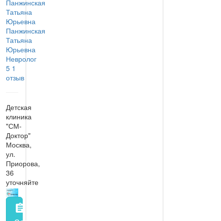
Панжинская
Татьяна
Юрьевна
Невролог
5
1
отзыв
Детская
клиника
"СМ-
Доктор"
Москва,
ул.
Приорова,
36
уточняйте
assignment