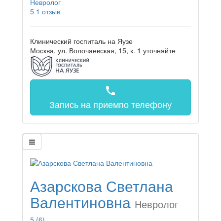
Невролог
5
1 отзыв
Клинический госпиталь на Яузе
Москва, ул. Волочаевская, 15, к. 1
уточняйте
call
Запись на прием
по телефону
Азарскова Светлана
Валентиновна
Невролог
5
(6)