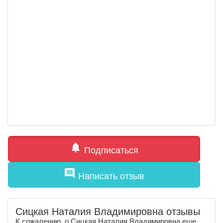
notifications
Подписаться
comment
Написать отзыв
Сицкая Наталия Владимировна отзывы
К сожалению, о Сицкая Наталия Владимировна еще