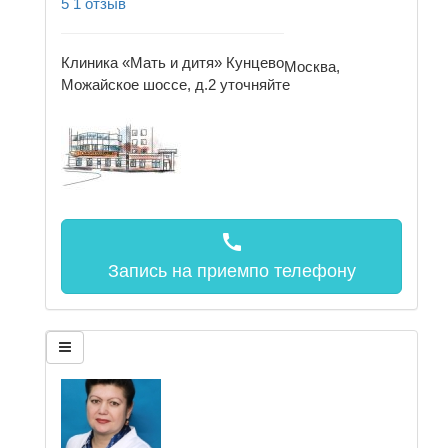
5
1 отзыв
Клиника «Мать и дитя» Кунцево
Москва,
Можайское шоссе, д.2
уточняйте
call
Запись на прием
по телефону