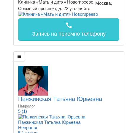
Клиника «Мать и дитя» Новогиреево
Москва,
Союзный проспект, д. 22
уточняйте
call
Запись на прием
по телефону
Панжинская Татьяна Юрьевна
Невролог
5
(1)
Панжинская Татьяна Юрьевна
Невролог
5
1 отзыв