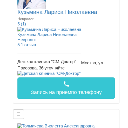
Кузьмина Лариса Николаевна
Невролог
5
(1)
Кузьмина Лариса Николаевна
Невролог
5
1 отзыв
Детская клиника "СМ-Доктор"
Москва, ул.
Приорова, 36
уточняйте
call
Запись на прием
по телефону