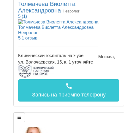
Толмачева Виолетта
Александровна
Невролог
5
(1)
Толмачева Виолетта Александровна
Невролог
5
1 отзыв
Клинический госпиталь на Яузе
Москва,
ул. Волочаевская, 15, к. 1
уточняйте
call
Запись на прием
по телефону