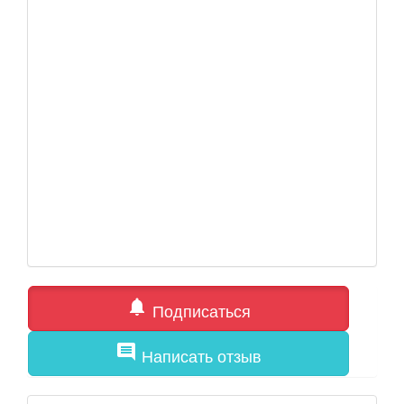
notifications
Подписаться
comment
Написать отзыв