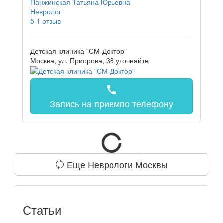
Панжинская Татьяна Юрьевна
Невролог
5
1 отзыв
Детская клиника "СМ-Доктор"
Москва, ул. Приорова, 36
уточняйте
call
Запись на прием
по телефону
Еще Неврологи Москвы
Статьи