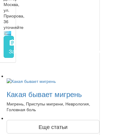
Москва,
ул.
Приорова,
36
уточняйте
assignment
Запись на прием
заполнить форму онлайн
Какая бывает мигрень
Мигрень, Приступы мигрени, Неврология,
Головная боль
Еще статьи