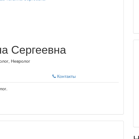
на Сергеевна
олог, Невролог
Контакты
лог.
Н