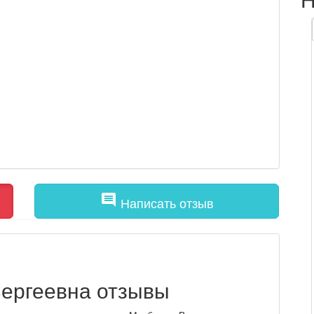
comment
Написать отзыв
Сергеевна отзывы