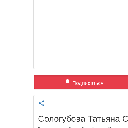
notifications
Подписаться
share
Сологубова Татьяна 