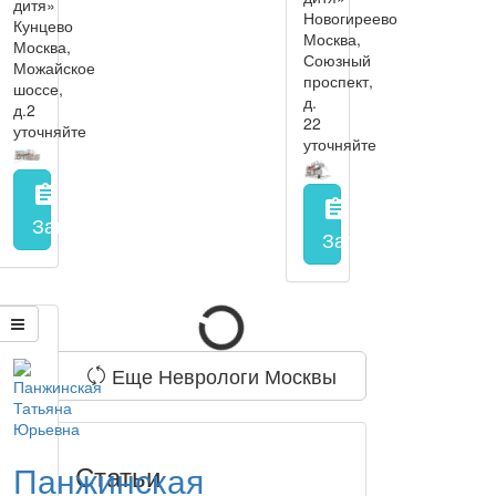
дитя»
Новогиреево
Кунцево
Москва,
Москва,
Союзный
Можайское
проспект,
шоссе,
д.
д.2
22
уточняйте
уточняйте
assignment
assignment
Запись на прием
заполнить форму онлайн
Запись на прием
з
Еще Неврологи Москвы
Панжинская
Статьи