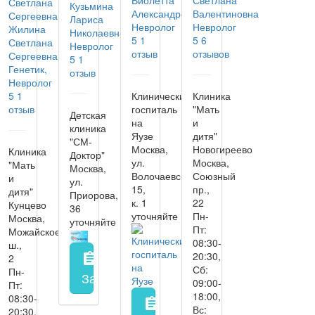
Виолетта
Светлана
Кузьмина
Александровна
Валентиновна
Лариса
Невролог
Невролог
Жилина
Николаевна
5
1
5
6
Светлана
Невролог
отзыв
отзывов
Сергеевна
5
1
Генетик,
отзыв
Невролог
5
1
Клинический
Клиника
отзыв
госпиталь
"Мать
Детская
на
и
клиника
Яузе
дитя"
"СМ-
Москва,
Новогиреево
Клиника
Доктор"
ул.
Москва,
"Мать
Москва,
Волочаевская,
Союзный
и
ул.
15,
пр.,
дитя"
Приорова,
к. 1
22
Кунцево
36
уточняйте
Пн-
Москва,
уточняйте
Пт:
Можайское
08:30-
ш.,
20:30,
assignment
2
Сб:
Пн-
Запись на прием
заполнить форму онл
09:00-
Пт:
18:00,
08:30-
assignment
Вс:
20:30,