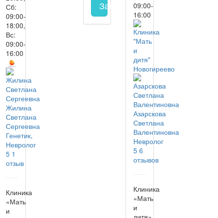
Запись на прием
заполнить 
09:00-
Сб:
16:00
09:00-
18:00,
Вс:
09:00-
16:00
Жилина
Азарскова
Светлана
Светлана
Сергеевна
Валентиновна
Генетик,
Невролог
Невролог
5
6
5
1
отзывов
отзыв
Клиника
Клиника
«Мать
«Мать
и
и
дитя»