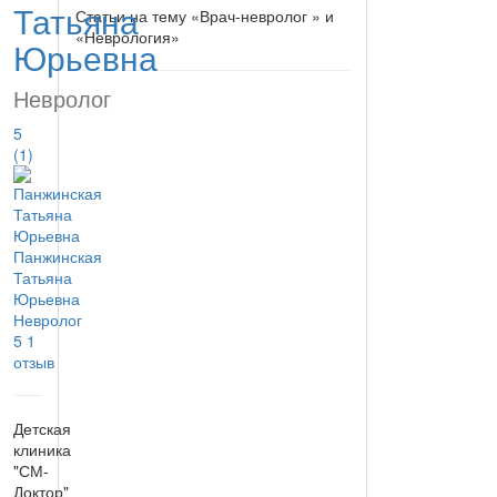
Татьяна
Статьи на тему «Врач-невролог » и
«Неврология»
Юрьевна
Невролог
5
(1)
Панжинская
Татьяна
Юрьевна
Невролог
5
1
отзыв
Детская
клиника
"СМ-
Доктор"