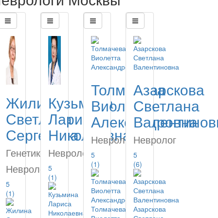
Толмачева
Азарскова
Жилина
Кузьмина
Виолетта
Светлана
Светлана
Лариса
Александровна
Валентинов
Сергеевна
Николаевна
Невролог
Невролог
Генетик,
Невролог
5
5
(1)
(6)
Невролог
5
(1)
5
(1)
Толмачева
Азарскова