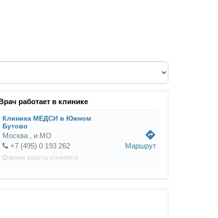
Врач работает в клинике
Клиника МЕДСИ в Южном
Бутово
directions
Москва ,
и МО
+7 (495) 0 193 262
Маршрут
время работы
уточняйте