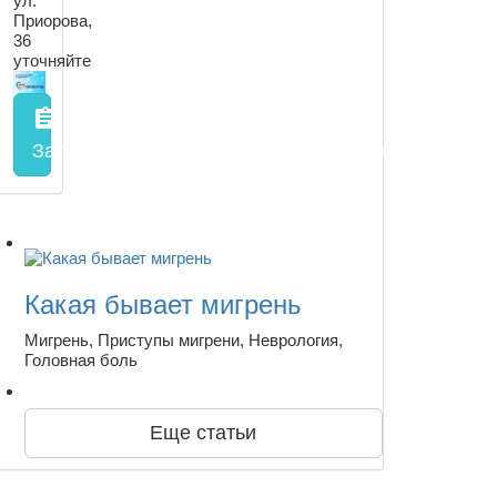
ул.
Приорова,
36
уточняйте
assignment
Запись на прием
заполнить форму онлайн
Какая бывает мигрень
Мигрень, Приступы мигрени, Неврология,
Головная боль
Еще статьи