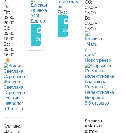
2
Сб:
Пн-
09:00-
Пт:
18:00,
08:30-
Вс:
assignment
20:30,
09:00-
Сб:
16:00
assignment
Запись на прием
заполнить
09:00-
18:00,
Запись на прием
заполнить форму онл
Вс:
09:00-
16:00
Азарскова
Жилина
Светлана
Светлана
Валентиновна
Сергеевна
Невролог
Генетик,
5
6 отзывов
Невролог
5
1 отзыв
Клиника
«Мать и
Клиника
дитя»
«Мать и