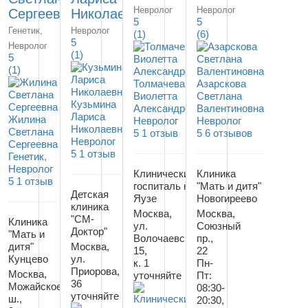
Невролог
Невролог
Сергеевна
Николаевна
5
5
Генетик,
Невролог
(1)
(6)
5
Невролог
(1)
5
(1)
Толмачева
Азарскова
Виолетта
Светлана
Кузьмина
Александровна
Валентиновна
Лариса
Жилина
Невролог
Невролог
Николаевна
Светлана
5
1 отзыв
5
6 отзывов
Невролог
Сергеевна
5
1 отзыв
Генетик,
Невролог
Клинический
Клиника
5
1 отзыв
госпиталь на
"Мать и дитя"
Детская
Яузе
Новогиреево
клиника
Москва,
Москва,
"СМ-
Клиника
ул.
Союзный
Доктор"
"Мать и
Волочаевская,
пр.,
дитя"
Москва,
15,
22
Кунцево
ул.
к. 1
Пн-
Приорова,
Москва,
уточняйте
Пт:
36
Можайское
08:30-
уточняйте
ш.,
20:30,