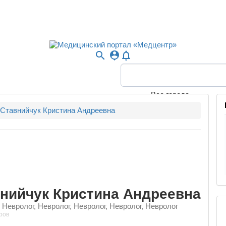
search
person_pin
notifications_none
Все города
Ставнийчук Кристина Андреевна
нийчук Кристина Андреевна
 Невролог, Невролог, Невролог, Невролог, Невролог
ров