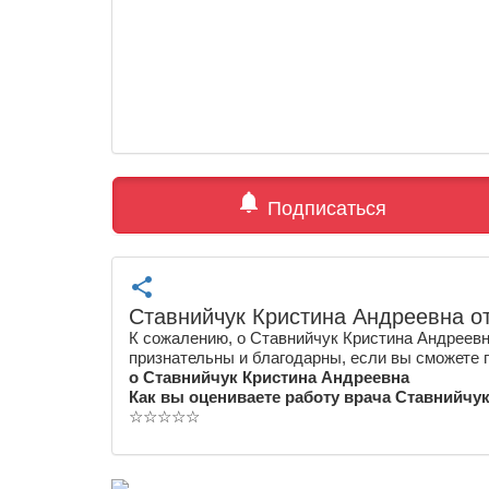
notifications
Подписаться
share
Ставнийчук Кристина Андреевна о
К сожалению, о Ставнийчук Кристина Андреевн
признательны и благодарны, если вы сможете 
о Ставнийчук Кристина Андреевна
Как вы оцениваете работу врача Ставнийчу
☆
☆
☆
☆
☆