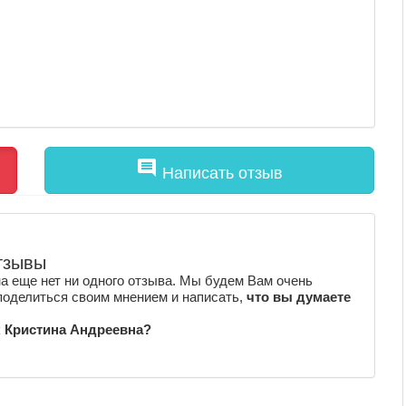
comment
Написать отзыв
тзывы
а еще нет ни одного отзыва. Мы будем Вам очень
поделиться своим мнением и написать,
что вы думаете
к Кристина Андреевна?