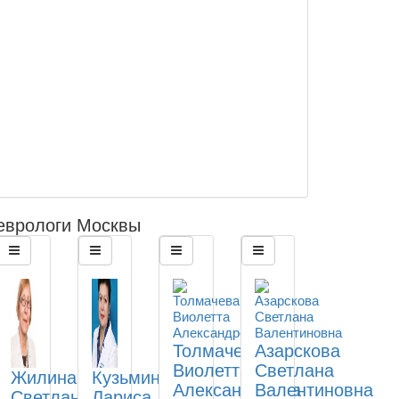
еврологи Москвы
Толмачева
Азарскова
Виолетта
Светлана
Жилина
Кузьмина
Александровна
Валентиновна
Светлана
Лариса