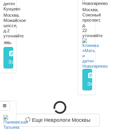
Новогиреево
дитя»
Кунцево
Москва,
Союзный
Москва,
проспект,
Можайское
д.
шоссе,
22
д.2
уточняйте
уточняйте
assignment
Запись на прием
заполнить форму онлайн
assignment
Запись на прием
Еще Неврологи Москвы