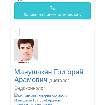
call
Запись на прием
по телефону
Манушакян Григорий
Арамович
Диетолог,
Эндокринолог
Манушакян Григорий Арамович
Диетолог, Эндокринолог