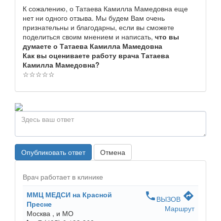
К сожалению, о Татаева Камилла Мамедовна еще
нет ни одного отзыва. Мы будем Вам очень
признательны и благодарны, если вы сможете
поделиться своим мнением и написать,
что вы
думаете о Татаева Камилла Мамедовна
Как вы оцениваете работу врача Татаева
Камилла Мамедовна?
☆
☆
☆
☆
☆
Опубликовать ответ
Отмена
Врач работает в клинике
ММЦ МЕДСИ на Красной
phone
directions
ВЫЗОВ
Пресне
Маршрут
Москва ,
и МО