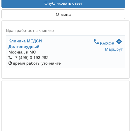
Опубликовать ответ
Отмена
Врач работает в клинике
Клиника МЕДСИ
phone
directions
ВЫЗОВ
Долгопрудный
Маршрут
Москва ,
и МО
+7 (495) 0 193 262
время работы
уточняйте