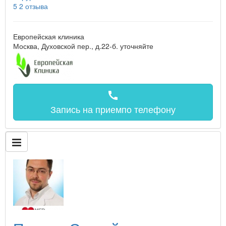
5
2 отзыва
Европейская клиника
Москва, Духовской пер., д.22-б.
уточняйте
call
Запись на прием
по телефону