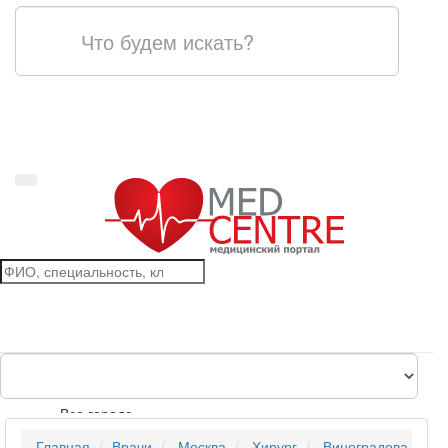
Все города
Главная
Врачи
Москва
Хирург
Виноградова Ия Г