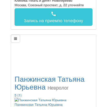
Клиника «Мать и дитя» Новогиреево
Москва, Союзный проспект, д. 22
уточняйте
call
Запись на прием
по телефону
Панжинская Татьяна
Юрьевна
Невролог
5
(1)
Панжинская Татьяна Юрьевна