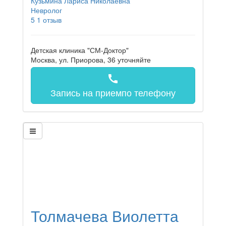
Кузьмина Лариса Николаевна
Невролог
5
1 отзыв
Детская клиника "СМ-Доктор"
Москва, ул. Приорова, 36
уточняйте
call
Запись на прием
по телефону
Толмачева Виолетта