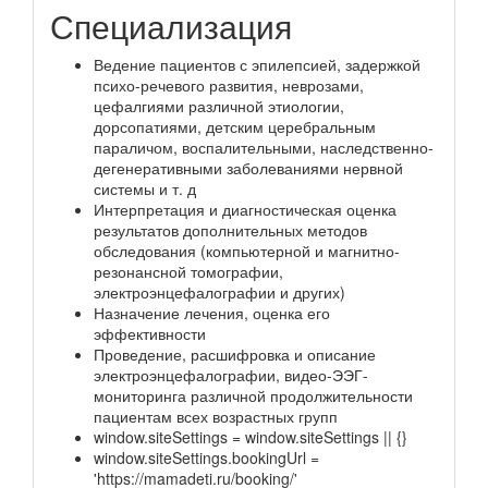
Специализация
Ведение пациентов с эпилепсией, задержкой
психо-речевого развития, неврозами,
цефалгиями различной этиологии,
дорсопатиями, детским церебральным
параличом, воспалительными, наследственно-
дегенеративными заболеваниями нервной
системы и т. д
Интерпретация и диагностическая оценка
результатов дополнительных методов
обследования (компьютерной и магнитно-
резонансной томографии,
электроэнцефалографии и других)
Назначение лечения, оценка его
эффективности
Проведение, расшифровка и описание
электроэнцефалографии, видео-ЭЭГ-
мониторинга различной продолжительности
пациентам всех возрастных групп
window.siteSettings = window.siteSettings || {}
window.siteSettings.bookingUrl =
'https://mamadeti.ru/booking/'