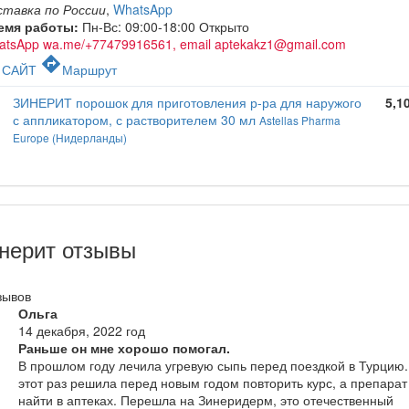
ставка по России
,
WhatsApp
емя работы:
Пн-Вс: 09:00-18:00
Открыто
atsApp wa.me/+77479916561, email aptekakz1@gmail.com
c
directions
САЙТ
Маршрут
ЗИНЕРИТ порошок для приготовления р-ра для наружого
5,1
с аппликатором, с растворителем 30 мл
Astellas Pharma
Europe (Нидерланды)
нерит отзывы
зывов
Ольга
14 декабря, 2022 год
Раньше он мне хорошо помогал.
В прошлом году лечила угревую сыпь перед поездкой в Турцию.
этот раз решила перед новым годом повторить курс, а препарат
найти в аптеках. Перешла на Зинеридерм, это отечественный