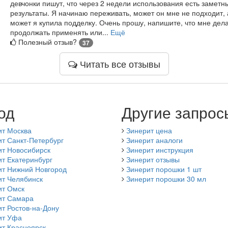
девчонки пишут, что через 2 недели использования есть заметн
результаты. Я начинаю переживать, может он мне не подходит, 
может я купила подделку. Очень прошу, напишите, что мне дела
продолжать применять или...
Ещё
Полезный отзыв?
37
Читать все отзывы
од
Другие запрос
ит Москва
Зинерит цена
т Санкт-Петербург
Зинерит аналоги
ит Новосибирск
Зинерит инструкция
т Екатеринбург
Зинерит отзывы
ит Нижний Новгород
Зинерит порошки 1 шт
ит Челябинск
Зинерит порошки 30 мл
ит Омск
ит Самара
т Ростов-на-Дону
ит Уфа
ит Красноярск