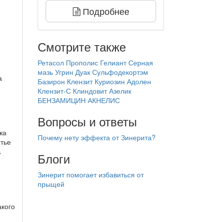
Подробнее
Смотрите также
Ретасол
Прополис Гелиант
Серная
мазь
Угрин
Дуак
Сульфодекортэм
а
Базирон
Клензит
Куриозин
Адолен
Клензит-С
Клиндовит
Азелик
БЕНЗАМИЦИН
АКНЕЛИС
Вопросы и ответы
жа
Почему нету эффекта от Зинерита?
стье
А
Блоги
Зинерит помогает избавиться от
прыщей
акого