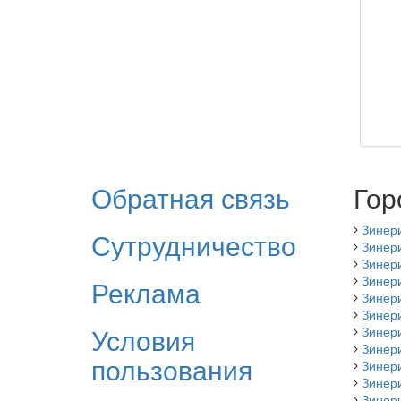
Обратная связь
Гор
Зинер
Сутрудничество
Зинери
Зинер
Зинери
Реклама
Зинер
Зинер
Условия
Зинер
Зинер
пользования
Зинери
Зинер
Зинер