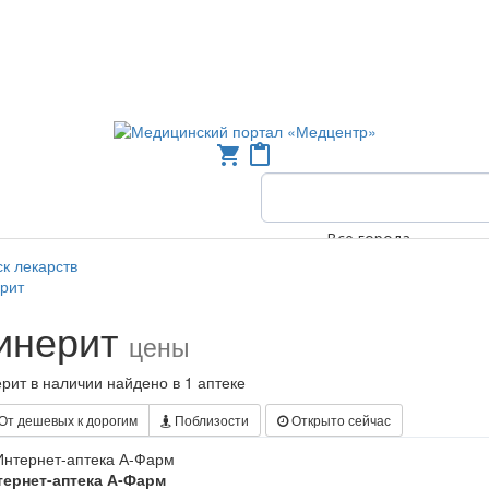
shopping_cart
content_paste
Все города
к лекарств
рит
инерит
цены
рит в наличии найдено в 1 аптеке
От дешевых к дорогим
Поблизости
Открыто сейчас
тернет-аптека А-Фарм