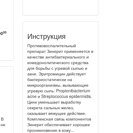
00
00
Инструкция
Противовоспалительный
препарат Зинерит применяется в
качестве антибактериального и
комедонолитического средства
для борьбы с угревой сыпью и
акне. Эритромицин действует
бактериостатически на
микроорганизмы, вызывающие
угревую сыпь: Propionibacterium
acne и Streptococcus epidermidis.
Цинк уменьшает выработку
секрета сальных желез,
оказывает вяжущее действие.
 В
Комплексная связь компонентов
 не
Зинерит обеспечивает хорошее
проникновение в кожу...