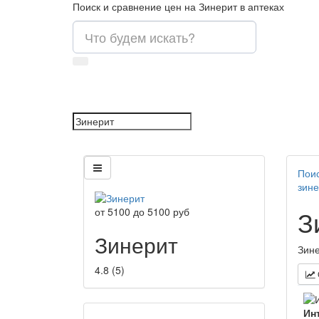
Поиск и сравнение цен на Зинерит в аптеках
Поис
зине
З
от
5100
до
5100
руб
Зинерит
Зине
4.8
(
5
)
Ин