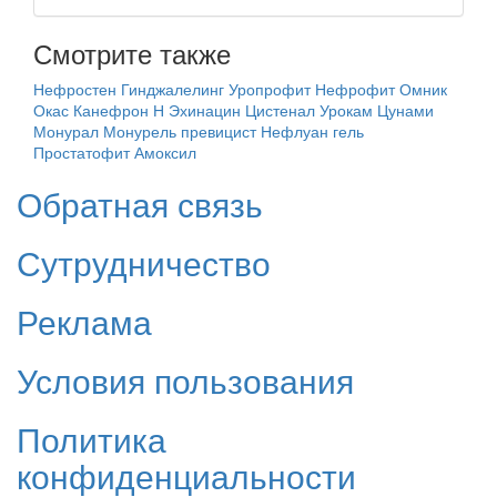
Смотрите также
Нефростен
Гинджалелинг
Уропрофит
Нефрофит
Омник
Окас
Канефрон Н
Эхинацин
Цистенал
Урокам
Цунами
Монурал
Монурель превицист
Нефлуан гель
Простатофит
Амоксил
Обратная связь
Сутрудничество
Реклама
Условия пользования
Политика
конфиденциальности