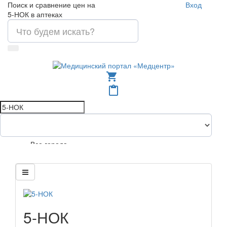
Поиск и сравнение цен на
Вход
5-НОК в аптеках
shopping_cart
content_paste
Все города
5-НОК