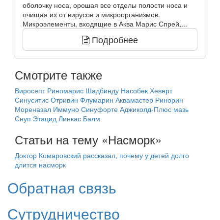
оболочку носа, орошая все отделы полости носа и
очищая их от вирусов и микроорганизмов.
Микроэлементы, входящие в Аква Марис Спрей,...
Подробнее
Смотрите также
Виросепт
Риномарис
Шадбинду
Насобек
Хеверт
Синуситис
Отривин
Флумарин
Аквамастер
Ринорин
Мореназал Иммуно
Синуфорте
Аджиколд-Плюс мазь
Снуп
Этацид
Линкас Балм
Статьи на тему «Насморк»
Доктор Комаровский рассказал, почему у детей долго
длится насморк
Обратная связь
Сутрудничество