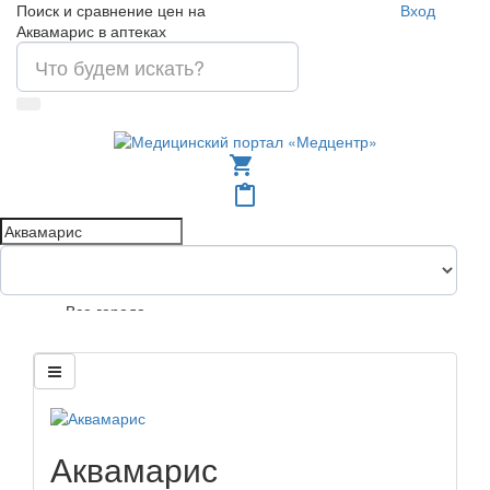
Поиск и сравнение цен на
Вход
Аквамарис в аптеках
shopping_cart
content_paste
Все города
Аквамарис