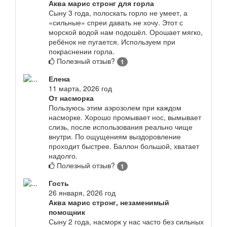
Аква марис стронг для горла
Сыну 3 года, полоскать горло не умеет, а
«сильные» спреи давать не хочу. Этот с
морской водой нам подошёл. Орошает мягко,
ребёнок не пугается. Используем при
покраснении горла.
Полезный отзыв?
1
Елена
11 марта, 2026 год
От насморка
Пользуюсь этим аэрозолем при каждом
насморке. Хорошо промывает нос, вымывает
слизь, после использования реально чище
внутри. По ощущениям выздоровление
проходит быстрее. Баллон большой, хватает
надолго.
Полезный отзыв?
1
Гость
26 января, 2026 год
Аква марис стронг, незаменимый
помощник
Сыну 2 года, насморк у нас часто без сильных