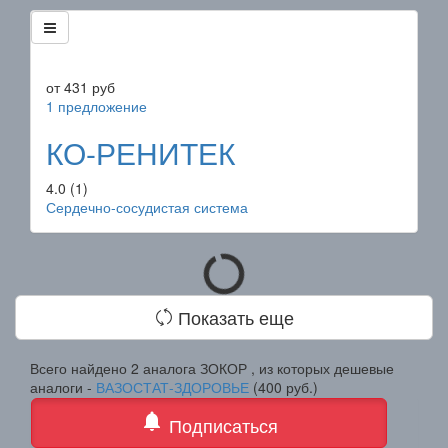
от
431
руб
1 предложение
КО-РЕНИТЕК
4.0
(1)
Сердечно-сосудистая система
Показать еще
Всего найдено 2 аналога ЗОКОР , из которых дешевые
аналоги -
ВАЗОСТАТ-ЗДОРОВЬЕ
(400 руб.)
notifications
Подписаться