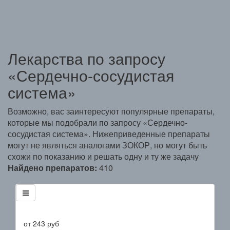
Лекарства по запросу
«Сердечно-сосудистая
система»
Возможно, вас заинтересуют популярные препараты,
которые мы подобрали по запросу «Сердечно-
сосудистая система». Нижеприведенные препараты
могут не являться аналогами ЗОКОР, но могут быть
схожи по показанию и решать одну и ту же задачу
Найдено препаратов:
410
от
243
руб