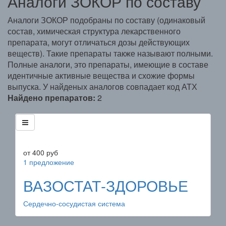
Аналоги ЗОКОР по составу
Аналоги ЗОКОР подобраны по составу (одинаковый
состав, химическая структура лекарственного
препарата, могут отличаться дозы действующих
веществ). Такие препараты также называют полными.
Полные аналоги, это препараты, имеющие в составе
идентичные активные вещества и схожие формы
выпуска. У найденых аналогов совпадает код АТХ
Найдено препаратов:
2
от
400
руб
1 предложение
ВАЗОСТАТ-ЗДОРОВЬЕ
Сердечно-сосудистая система