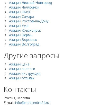
Азицин Нижний Новгород
Азицин Челябинск
Азицин Омск
Азицин Самара
Азицин Ростов-на-Дону
Азицин Уфа
Азицин Красноярск
Азицин Пермь
Азицин Воронеж
Азицин Волгоград
Другие запросы
Азицин цена
Азицин аналоги
Азицин инструкция
Азицин отзывы
Контакты
Россия, Москва
E-mail:
info@medcentre24.ru