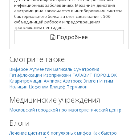
инфекционных заболеваниях. Механизм действия
азитромицина заключается в ингибировании синтеза
бактериального белка за счет связывания с 50S-
субъединицей рибосом и предотвращения
транслокации пептидов...
Подробнее
Смотрите также
Виферон
Аугментин
Вагикаль
Суматролид
Гатифлоксацин
Изопринозин
ГАЛАВИТ ПОРОШОК
Кларитромицин
Ампиокс
Азитрокс
Эпиген Интим
Нолицин
Цефепим
Блицеф
Термикон
Медицинские учреждения
Московский городской противогерпетический центр
Блоги
Лечение цистита: 6 популярных мифов
Как быстро