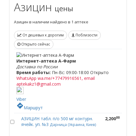
Азицин
цены
Азицин в наличии найдено в 1 аптеке
От дешевых к дорогим
Поблизости
Открыто сейчас
Интернет-аптека А-Фарм
Доставка по России
Время работы:
Пн-Вс: 09:00-18:00
Открыто
WhatsApp wa.me/+77479916561, email
aptekakz1@gmail.com
Viber
directions
Маршрут
00
АЗИЦИН табл. п/о 500 мг контурн.
2,200
ячейк. уп. №3
Дарница (Украина, Киев)