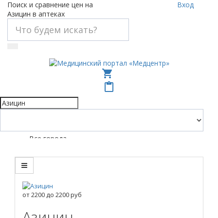
Поиск и сравнение цен на
Вход
Азицин в аптеках
shopping_cart
content_paste
Все города
от
2200
до
2200
руб
Азицин