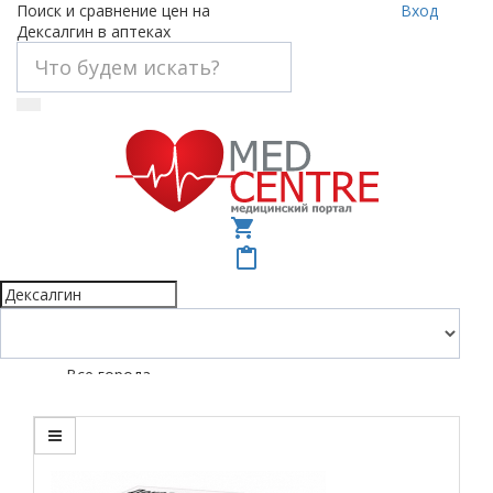
Поиск и сравнение цен на
Вход
Дексалгин в аптеках
shopping_cart
content_paste
Все города