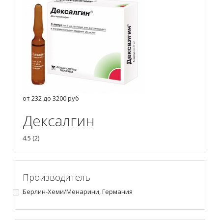
от
232
до
3200
руб
Дексалгин
4.5
(
2
)
Производитель
Берлин-Хеми/Менарини, Германия