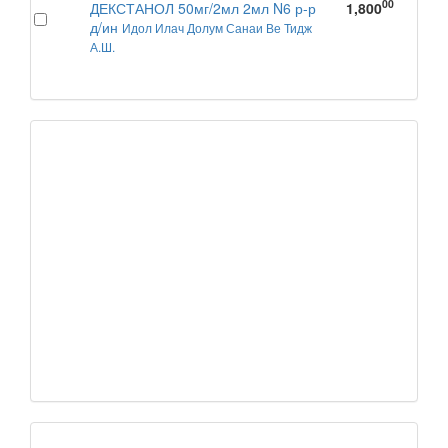
00
ДЕКСТАНОЛ 50мг/2мл 2мл N6 р-р
1,800
д/ин
Идол Илач Долум Санаи Ве Тидж
А.Ш.