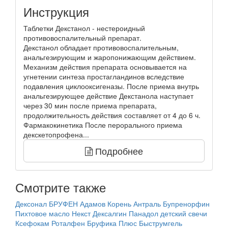
Инструкция
Таблетки Декстанол - нестероидный
противовоспалительный препарат.
Декстанол обладает противовоспалительным,
анальгезирующим и жаропонижающим действием.
Механизм действия препарата основывается на
угнетении синтеза простагландинов вследствие
подавления циклооксигеназы. После приема внутрь
анальгезирующее действие Декстанола наступает
через 30 мин после приема препарата,
продолжительность действия составляет от 4 до 6 ч.
Фармакокинетика После перорального приема
декскетопрофена...
Подробнее
Смотрите также
Дексонал
БРУФЕН
Адамов Корень
Антраль
Бупренорфин
Пихтовое масло
Некст
Дексалгин
Панадол детский свечи
Ксефокам
Роталфен
Бруфика Плюс
Быструмгель