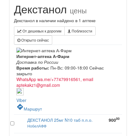
Декстанол
цены
Декстанол в наличии найдено в 1 аптеке
От дешевых к дорогим
Поблизости
Открыто сейчас
Интернет-аптека А-Фарм
Доставка по России
Время работы:
Пн-Вс: 09:00-18:00
Сейчас
закрыто
WhatsApp wa.me/+77479916561, email
aptekakz1@gmail.com
Viber
directions
Маршрут
00
ДЕКСТАНОЛ 25мг N10 таб п.п.о.
900
НобелАФФ