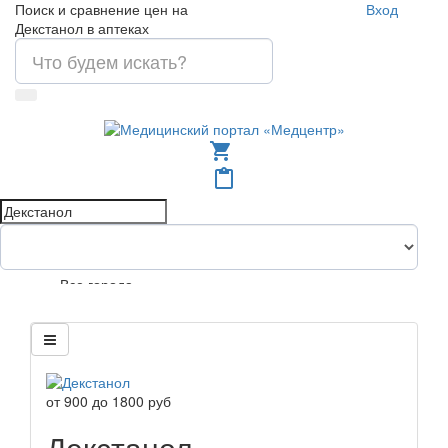
Поиск и сравнение цен на
Вход
Декстанол в аптеках
shopping_cart
content_paste
Все города
от
900
до
1800
руб
Декстанол