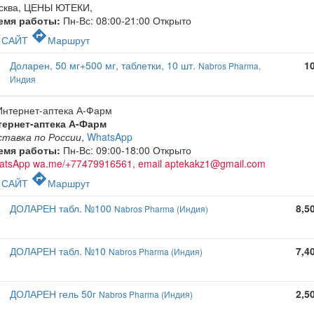
сква, ЦЕНЫ ЮТЕКИ
,
емя работы:
Пн-Вс: 08:00-21:00
Открыто
c
directions
САЙТ
Маршрут
Доларен, 50 мг+500 мг, таблетки, 10 шт.
1
Nabros Pharma,
Индия
тернет-аптека А-Фарм
ставка по России
,
WhatsApp
емя работы:
Пн-Вс: 09:00-18:00
Открыто
atsApp wa.me/+77479916561, email aptekakz1@gmail.com
c
directions
САЙТ
Маршрут
ДОЛАРЕН табл. №100
8,5
Nabros Pharma (Индия)
ДОЛАРЕН табл. №10
7,4
Nabros Pharma (Индия)
ДОЛАРЕН гель 50г
2,5
Nabros Pharma (Индия)