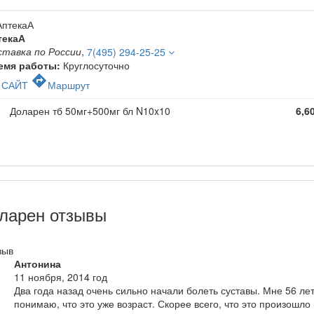
текаА
ставка по России
,
7(495) 294-25-25
емя работы:
Круглосуточно
c
directions
САЙТ
Маршрут
Доларен тб 50мг+500мг бл N10x10
6,6
ларен отзывы
зыв
Антонина
11 ноября, 2014 год
Два года назад очень сильно начали болеть суставы. Мне 56 лет
понимаю, что это уже возраст. Скорее всего, что это произошло 