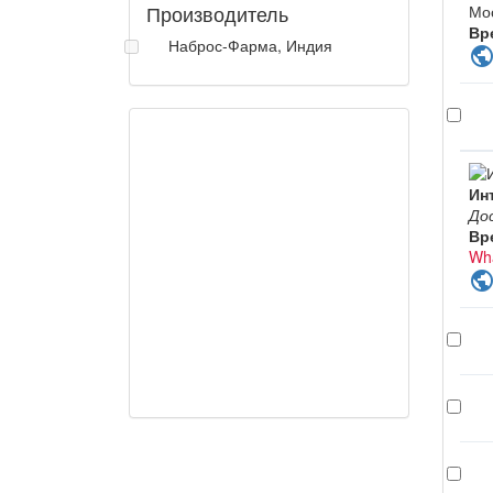
Производитель
Мо
Вр
Наброс-Фарма, Индия
publi
Ин
До
Вр
Wh
publi