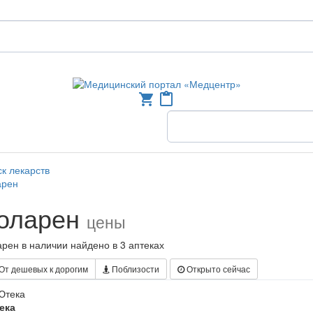
shopping_cart
content_paste
к лекарств
арен
оларен
цены
рен в наличии найдено в 3 аптеках
От дешевых к дорогим
Поблизости
Открыто сейчас
ека