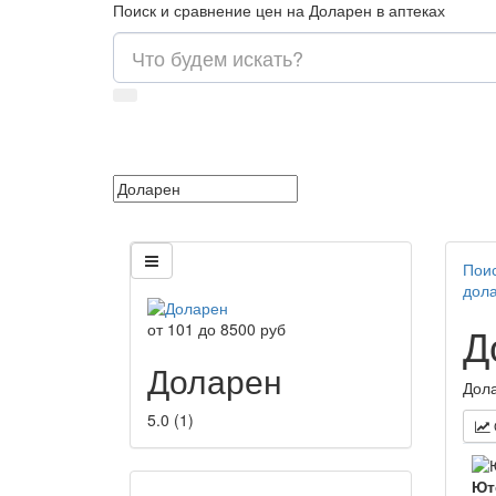
Поиск и сравнение цен на Доларен в аптеках
Поис
дол
Д
от
101
до
8500
руб
Доларен
Дола
5.0
(
1
)
Ют