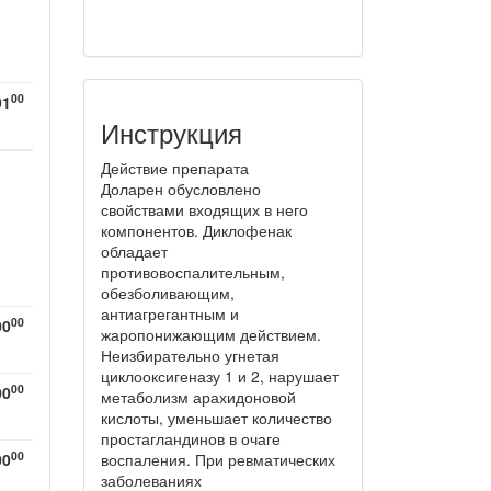
00
01
Инструкция
Действие препарата
Доларен обусловлено
свойствами входящих в него
компонентов. Диклофенак
обладает
противовоспалительным,
обезболивающим,
антиагрегантным и
00
00
жаропонижающим действием.
Неизбирательно угнетая
циклооксигеназу 1 и 2, нарушает
00
00
метаболизм арахидоновой
кислоты, уменьшает количество
простагландинов в очаге
00
00
воспаления. При ревматических
заболеваниях