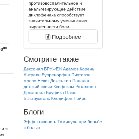
противовоспалительное и
анальгезирующее действие
диклофенака способствует
значительному уменьшению
выраженности боли,...
Подробнее
00
00
Смотрите также
Дексонал
БРУФЕН
Адамов Корень
Антраль
Бупренорфин
Пихтовое
масло
Некст
Дексалгин
Панадол
детский свечи
Ксефокам
Роталфен
Декстанол
Бруфика Плюс
Быструмгель
Клодифен Нейро
Блоги
Эффективность Тамипула при борьбе
с болью
 и я
из-