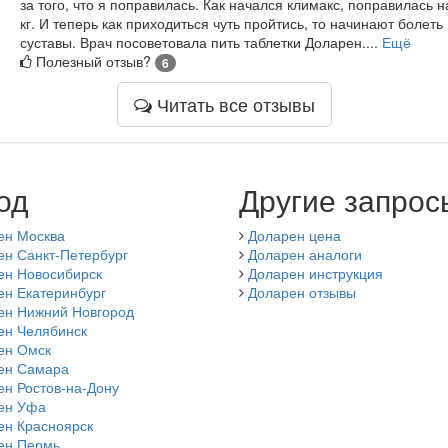
за того, что я поправилась. Как начался климакс, поправилась н
кг. И теперь как приходиться чуть пройтись, то начинают болеть
суставы. Врач посоветовала пить таблетки Доларен....
Ещё
Полезный отзыв?
6
Читать все отзывы
од
Другие запрос
ен Москва
Доларен цена
ен Санкт-Петербург
Доларен аналоги
ен Новосибирск
Доларен инструкция
ен Екатеринбург
Доларен отзывы
ен Нижний Новгород
ен Челябинск
ен Омск
ен Самара
н Ростов-на-Дону
ен Уфа
ен Красноярск
ен Пермь