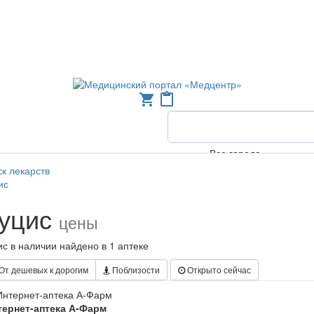
shopping_cart
content_paste
Все города
к лекарств
ис
уцис
цены
с в наличии найдено в 1 аптеке
От дешевых к дорогим
Поблизости
Открыто сейчас
тернет-аптека А-Фарм