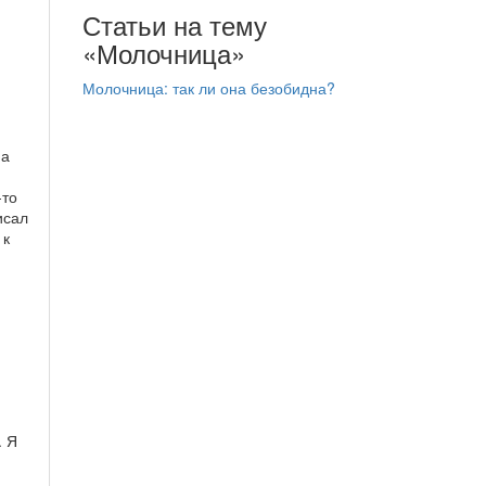
Статьи на тему
«Молочница»
Молочница: так ли она безобидна?
на
-то
исал
 к
. Я