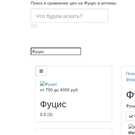
Поиск и сравнение цен на Фуцис в аптеках
Поис
фуц
Ф
от
700
до
4000
руб
Фуцис
Фуци
5.0
(
3
)
Ин