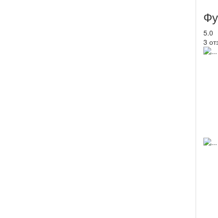
Фу
5.0
3 от