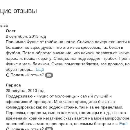
цис отзывы
зыва
Олег
2 сентября, 2013 год
Принимал Фуцис от грибка на ногах. Сначала почернели ногти 
больших пальцах, думал, что это из-за кроссовок, т.к. бегал в
футбол. Потом обратил внимание, что начали появляться какие
наросли, пошел к врачу. Специалист подтвердил - грибок. Проп
Фуцис и мазь Ламикон. Очень помогли таблетки, все прошло, но
обуви теперь...
Ещё
Полезный отзыв?
89
Лариса
29 августа, 2013 год
Поддерживаю - Фуцис от молочницы - самый лучший и
эффективный препарат. Мне часто приходится бывать в
командировках как по родной стране, так и за ее пределами.
Переезды, перелеты, смена климата, гостиницы и т.д., все это
временами крайне негативно сказывается на моей микрофлоре
перепробовала много препаратов, но самым быстрым и...
Ещё
Полезный отзыв?
99