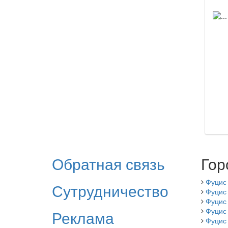
Обратная связь
Гор
Фуцис
Сутрудничество
Фуцис
Фуцис
Фуцис
Реклама
Фуцис