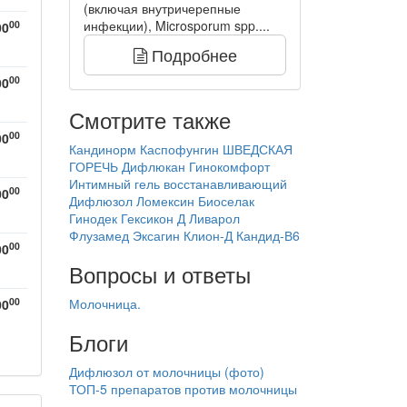
(включая внутричерепные
инфекции), Microsporum spp....
00
00
Подробнее
00
00
Смотрите также
00
00
Кандинорм
Каспофунгин
ШВЕДСКАЯ
ГОРЕЧЬ
Дифлюкан
Гинокомфорт
Интимный гель восстанавливающий
00
00
Дифлюзол
Ломексин
Биоселак
Гинодек
Гексикон Д
Ливарол
Флузамед
Эксагин
Клион-Д
Кандид-В6
00
00
Вопросы и ответы
00
Молочница.
00
Блоги
Дифлюзол от молочницы (фото)
ТОП-5 препаратов против молочницы