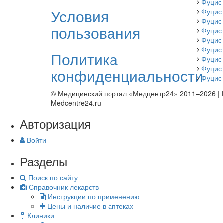
Фуцис
Условия
Фуцис
Фуцис
пользования
Фуцис 
Фуцис
Фуцис
Политика
Фуцис
Фуцис
конфиденциальности
Фуцис
© Медицинский портал «Медцентр24» 2011–2026
|
Medcentre24.ru
Авторизация
Войти
Разделы
Поиск по сайту
Справочник лекарств
Инструкции по применению
Цены и наличие в аптеках
Клиники