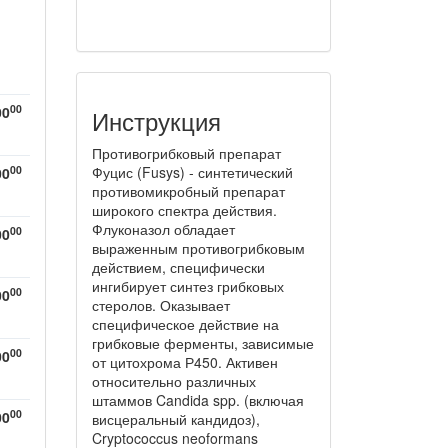
00
00
Инструкция
Противогрибковый препарат
00
Фуцис (Fusys) - синтетический
00
противомикробный препарат
широкого спектра действия.
Флуконазол обладает
00
00
выраженным противогрибковым
действием, специфически
ингибирует синтез грибковых
00
00
стеролов. Оказывает
специфическое действие на
грибковые ферменты, зависимые
00
00
от цитохрома Р450. Активен
относительно различных
штаммов Candida spp. (включая
00
00
висцеральный кандидоз),
Cryptococcus neoformans