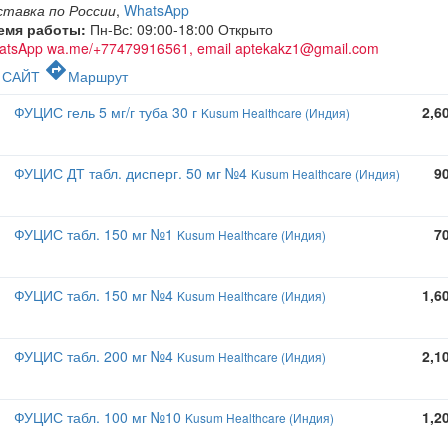
ставка по России
,
WhatsApp
емя работы:
Пн-Вс: 09:00-18:00
Открыто
atsApp wa.me/+77479916561, email aptekakz1@gmail.com
c
directions
САЙТ
Маршрут
ФУЦИС гель 5 мг/г туба 30 г
2,6
Kusum Healthcare (Индия)
ФУЦИС ДТ табл. дисперг. 50 мг №4
9
Kusum Healthcare (Индия)
ФУЦИС табл. 150 мг №1
7
Kusum Healthcare (Индия)
ФУЦИС табл. 150 мг №4
1,6
Kusum Healthcare (Индия)
ФУЦИС табл. 200 мг №4
2,1
Kusum Healthcare (Индия)
ФУЦИС табл. 100 мг №10
1,2
Kusum Healthcare (Индия)