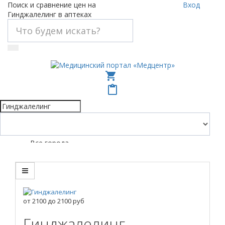
Поиск и сравнение цен на
Вход
Гинджалелинг в аптеках
shopping_cart
content_paste
Все города
от
2100
до
2100
руб
Гинджалелинг