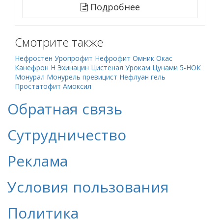
Подробнее
Смотрите также
Нефростен
Уропрофит
Нефрофит
Омник Окас
Канефрон Н
Эхинацин
Цистенал
Урокам
Цунами
5-НОК
Монурал
Монурель превицист
Нефлуан гель
Простатофит
Амоксил
Обратная связь
Сутрудничество
Реклама
Условия пользования
Политика