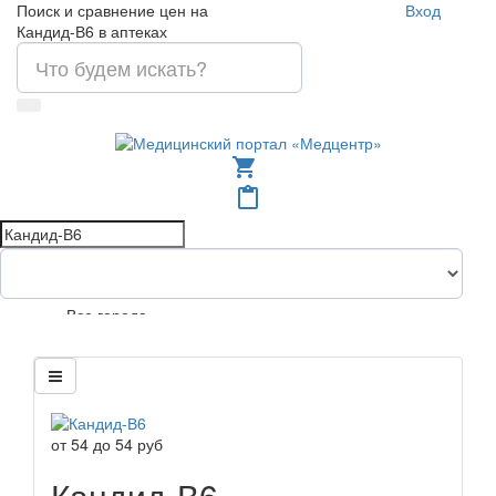
Поиск и сравнение цен на
Вход
Кандид-В6 в аптеках
shopping_cart
content_paste
Все города
от
54
до
54
руб
Кандид-В6