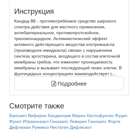
Инструкция
Кандид-В6 - противогрибковое средство широкого
спектра действия для местного применения,
антибактериальное, противопротозойное,
трихомонацидное. Антимикотический эффект
активного действующего вещества клотримазола
(производное имидазола) связан с нарушением
синтеза эргостерина, входящего в состав клеточной
мембраны грибов, что изменяет проницаемость
мембраны и вызывает последующий лизис клетки. В
фунгицидных концентрациях взаимодействует с...
Подробнее
Смотрите также
Бангшил
Виферон
Кандинорм
Мирон
Каспофунгин
Фуцис
Фунит
Итраконазол
Гинокапс
Леворин
Гинокапс Форте
Дифлюкан
Румикоз
Нистатин
Дифлюзол