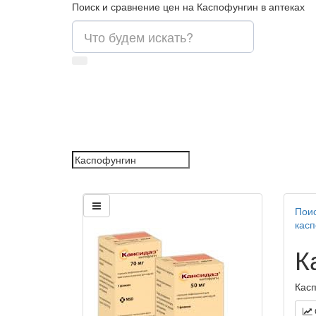
Поиск и сравнение цен на Каспофунгин в аптеках
Поис
кас
К
Касп