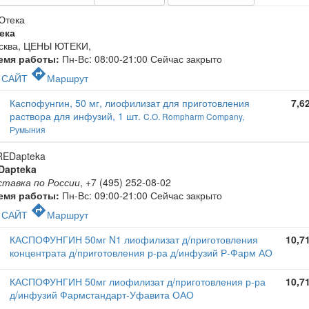
ека
сква, ЦЕНЫ ЮТЕКИ
,
емя работы:
Пн-Вс: 08:00-21:00
Сейчас закрыто
c
directions
САЙТ
Маршрут
Каспофунгин, 50 мг, лиофилизат для приготовления
7,6
раствора для инфузий, 1 шт.
C.O. Rompharm Company,
Румыния
Dapteka
ставка по России
,
+7 (495) 252-08-02
емя работы:
Пн-Вс: 09:00-21:00
Сейчас закрыто
c
directions
САЙТ
Маршрут
КАСПОФУНГИН 50мг N1 лиофилизат д/приготовления
10,7
концентрата д/приготовления р-ра д/инфузий Р-Фарм АО
КАСПОФУНГИН 50мг лиофилизат д/приготовления р-ра
10,7
д/инфузий Фармстандарт-Уфавита ОАО