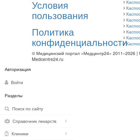
Условия
Каспо
Каспо
пользования
Каспо
Каспо
Каспо
Политика
Каспо
Каспо
конфиденциальности
Каспо
© Медицинский портал «Медцентр24» 2011–2026
|
Medcentre24.ru
Авторизация
Войти
Разделы
Поиск по сайту
Справочник лекарств
Клиники