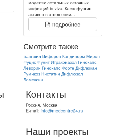
моделях летальных легочных
инфекций in vivo. Каспофунгин
активен в отношении...
Подробнее
Смотрите также
Бангшил
Виферон
Кандинорм
Мирон
Фуцис
Фунит
Итраконазол
Гинокапс
Леворин
Гинокапс Форте
Дифлюкан
Румикоз
Нистатин
Дифлюзол
Ломексин
ы
Контакты
Россия, Москва
E-mail:
info@medcentre24.ru
Наши проекты