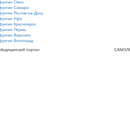
фунгин Омск
фунгин Самара
фунгин Ростов-на-Дону
фунгин Уфа
фунгин Красноярск
фунгин Пермь
фунгин Воронеж
фунгин Волгоград
 Медицинский портал
САМОЛ