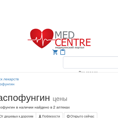
shopping_cart
content_paste
Все города
к лекарств
пофунгин
аспофунгин
цены
офунгин в наличии найдено в 2 аптеках
От дешевых к дорогим
Поблизости
Открыто сейчас