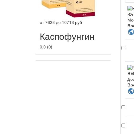
Ют
Мо
от
7628
до
10718
руб
Вр
publi
Каспофунгин
0.0
(
0
)
RE
До
Вр
publi