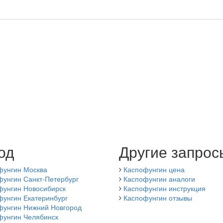
од
Другие запрос
фунгин Москва
Каспофунгин цена
фунгин Санкт-Петербург
Каспофунгин аналоги
фунгин Новосибирск
Каспофунгин инструкция
фунгин Екатеринбург
Каспофунгин отзывы
фунгин Нижний Новгород
фунгин Челябинск