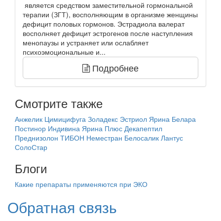
является средством заместительной гормональной
терапии (ЗГТ), восполняющим в организме женщины
дефицит половых гормонов. Эстрадиола валерат
восполняет дефицит эстрогенов после наступления
менопаузы и устраняет или ослабляет
психоэмоциональные и...
Подробнее
Смотрите также
Анжелик
Цимицифуга
Золадекс
Эстриол
Ярина
Белара
Постинор
Индивина
Ярина Плюс
Декапептил
Преднизолон
ТИБОН
Неместран
Белосалик
Лантус
СолоСтар
Блоги
Какие препараты применяются при ЭКО
Обратная связь