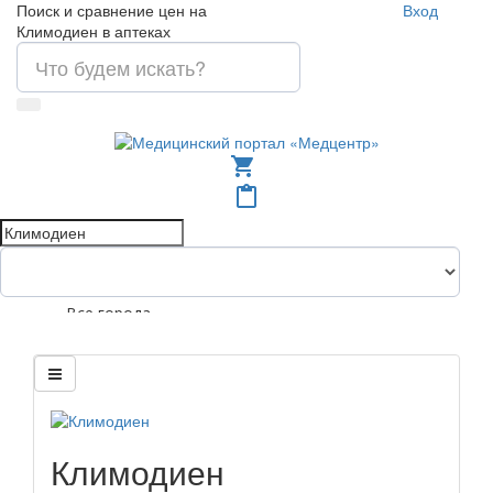
Поиск и сравнение цен на
Вход
Климодиен в аптеках
shopping_cart
content_paste
Все города
Климодиен