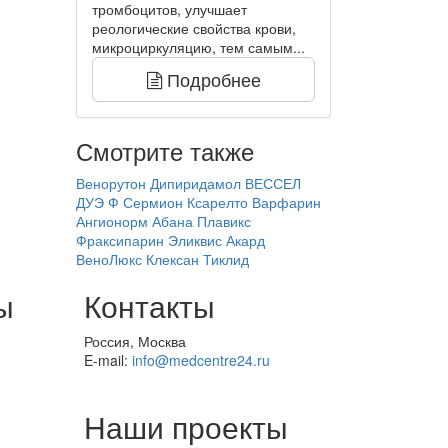
тромбоцитов, улучшает
реологические свойства крови,
микроциркуляцию, тем самым...
Подробнее
Смотрите также
Венорутон
Дипиридамол
ВЕССЕЛ
ДУЭ Ф
Сермион
Ксарелто
Варфарин
Ангионорм
Абана
Плавикс
Фраксипарин
Эликвис
Акард
ВеноЛюкс
Клексан
Тиклид
ы
Контакты
Россия, Москва
E-mail:
info@medcentre24.ru
Наши проекты