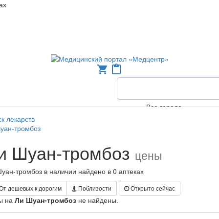
ах
shopping_cart
content_paste
Все города
к лекарств
шуан-тромбоз
и Шуан-тромбоз
цены
уан-тромбоз в наличии найдено в 0 аптеках
От дешевых к дорогим
Поблизости
Открыто сейчас
ы на
Ли Шуан-тромбоз
не найдены.