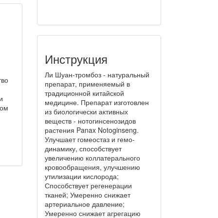
Инструкция
Ли Шуан-тромбоз - натуральный
тво
препарат, применяемый в
традиционной китайской
и
медицине. Препарат изготовлен
ном
из биологически активных
веществ - нотогинсенозидов
растения Panax Notoginseng.
Улучшает гомеостаз и гемо­
динамику, способствует
увеличению коллатерального
кровообращения, улучшению
утилизации кислорода;
Способствует регенерации
тканей; Умеренно снижает
артериальное давление;
Умеренно снижает агрегацию