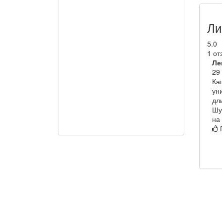
Ли
5.0
1 от
Ле
29
Ка
ун
дл
Шу
на