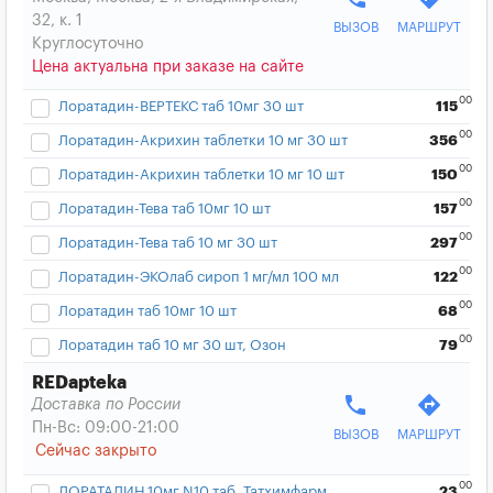
32, к. 1
ВЫЗОВ
МАРШРУТ
Круглосуточно
Цена актуальна при заказе на сайте
00
Лоратадин-ВЕРТЕКС таб 10мг 30 шт
115
00
Лоратадин-Акрихин таблетки 10 мг 30 шт
356
00
Лоратадин-Акрихин таблетки 10 мг 10 шт
150
00
Лоратадин-Тева таб 10мг 10 шт
157
00
Лоратадин-Тева таб 10 мг 30 шт
297
00
Лоратадин-ЭКОлаб сироп 1 мг/мл 100 мл
122
00
Лоратадин таб 10мг 10 шт
68
00
Лоратадин таб 10 мг 30 шт, Озон
79
REDapteka
phone
directions
Доставка по России
Пн-Вс: 09:00-21:00
ВЫЗОВ
МАРШРУТ
Сейчас закрыто
00
ЛОРАТАДИН 10мг N10 таб. Татхимфарм
23