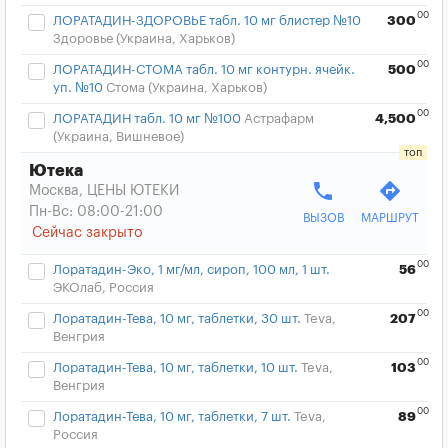
00
ЛОРАТАДИН-ЗДОРОВЬЕ табл. 10 мг блистер №10
300
Здоровье (Украина, Харьков)
00
ЛОРАТАДИН-СТОМА табл. 10 мг контурн. ячейк.
500
уп. №10
Стома (Украина, Харьков)
00
ЛОРАТАДИН табл. 10 мг №100
Астрафарм
4,500
(Украина, Вишневое)
Ютека
phone
directions
Москва, ЦЕНЫ ЮТЕКИ
Пн-Вс: 08:00-21:00
ВЫЗОВ
МАРШРУТ
Сейчас закрыто
00
Лоратадин-Эко, 1 мг/мл, сироп, 100 мл, 1 шт.
56
ЭКОлаб, Россия
00
Лоратадин-Тева, 10 мг, таблетки, 30 шт.
Teva,
207
Венгрия
00
Лоратадин-Тева, 10 мг, таблетки, 10 шт.
Teva,
103
Венгрия
00
Лоратадин-Тева, 10 мг, таблетки, 7 шт.
Teva,
89
Россия