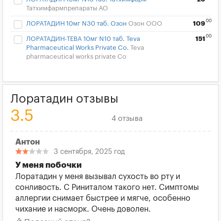
Татхимфармпрепараты АО
00
ЛОРАТАДИН 10мг N30 таб. Озон
Озон ООО
109
00
ЛОРАТАДИН-ТЕВА 10мг N10 таб. Teva
151
Pharmaceutical Works Private Co.
Teva
pharmaceutical works private Co
Лоратадин отзывы
3.5
4 отзыва
Антон
3 сентября, 2025 год
У меня побочки
Лоратадин у меня вызывал сухость во рту и
сонливость. С Риниталом такого нет. Симптомы
аллергии снимает быстрее и мягче, особенно
чихание и насморк. Очень доволен.