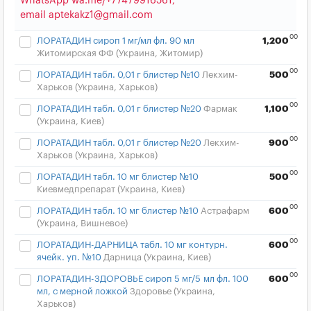
WhatsApp wa.me/+77479916561,
email aptekakz1@gmail.com
00
ЛОРАТАДИН сироп 1 мг/мл фл. 90 мл
1,200
Житомирская ФФ (Украина, Житомир)
00
ЛОРАТАДИН табл. 0,01 г блистер №10
Лекхим-
500
Харьков (Украина, Харьков)
00
ЛОРАТАДИН табл. 0,01 г блистер №20
Фармак
1,100
(Украина, Киев)
00
ЛОРАТАДИН табл. 0,01 г блистер №20
Лекхим-
900
Харьков (Украина, Харьков)
00
ЛОРАТАДИН табл. 10 мг блистер №10
500
Киевмедпрепарат (Украина, Киев)
00
ЛОРАТАДИН табл. 10 мг блистер №10
Астрафарм
600
(Украина, Вишневое)
00
ЛОРАТАДИН-ДАРНИЦА табл. 10 мг контурн.
600
ячейк. уп. №10
Дарница (Украина, Киев)
00
ЛОРАТАДИН-ЗДОРОВЬЕ сироп 5 мг/5 мл фл. 100
600
мл, с мерной ложкой
Здоровье (Украина,
Харьков)