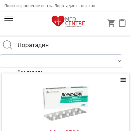
Поиск и сравнение цен на Лоратадин в аптеках
shopping_cart
content_paste
Все города