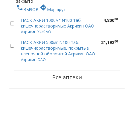
закрыто
phone
directions
ВЫЗОВ
Маршрут
00
ПАСК-АКРИ 1000мг N100 таб.
4,800
кишечнорастворимые Акрихин ОАО
Акрихин ХФК АО
00
ПАСК-АКРИ 500мг N100 таб.
21,192
кишечнорастворимые, покрытые
пленочной оболочкой Акрихин ОАО
Акрихин ОАО
Все аптеки