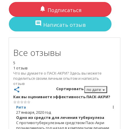
notifications
Подписаться
comment
Написать отзыв
Все отзывы
5
1 отзыв
Что вы думаете о ПАСК-АКРИ? Здесь вы можете
поделиться своим личным опытом и написать
отзыв
share
Сортировать
по дате
Как вы оцениваете эффективность ПАСК-АКРИ?
☆
☆
☆
☆
☆
Рита
27 января, 2020 год
Одно из средств для лечения туберкулеза
С противотуберкулезным средством Паск-Акри
познакомилась год назад в комплексном лечении,