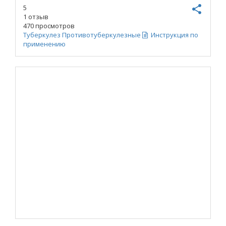
5
share
1
отзыв
470 просмотров
Туберкулез
Противотуберкулезные
Инструкция по
применению