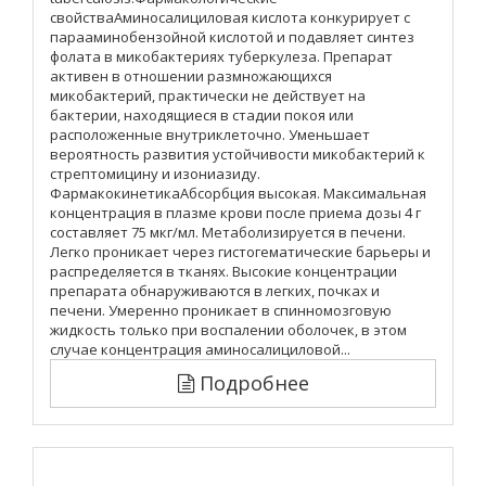
свойстваАминосалициловая кислота конкурирует с
парааминобензойной кислотой и подавляет синтез
фолата в микобактериях туберкулеза. Препарат
активен в отношении размножающихся
микобактерий, практически не действует на
бактерии, находящиеся в стадии покоя или
расположенные внутриклеточно. Уменьшает
вероятность развития устойчивости микобактерий к
стрептомицину и изониазиду.
ФармакокинетикаАбсорбция высокая. Максимальная
концентрация в плазме крови после приема дозы 4 г
составляет 75 мкг/мл. Метаболизируется в печени.
Легко проникает через гистогематические барьеры и
распределяется в тканях. Высокие концентрации
препарата обнаруживаются в легких, почках и
печени. Умеренно проникает в спинномозговую
жидкость только при воспалении оболочек, в этом
случае концентрация аминосалициловой...
Подробнее