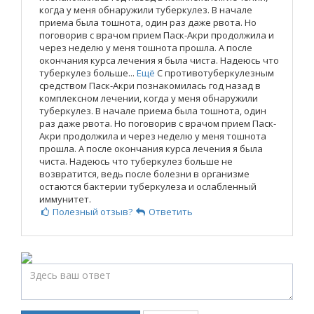
когда у меня обнаружили туберкулез. В начале
приема была тошнота, один раз даже рвота. Но
поговорив с врачом прием Паск-Акри продолжила и
через неделю у меня тошнота прошла. А после
окончания курса лечения я была чиста. Надеюсь что
туберкулез больше...
Ещё
С противотуберкулезным
средством Паск-Акри познакомилась год назад в
комплексном лечении, когда у меня обнаружили
туберкулез. В начале приема была тошнота, один
раз даже рвота. Но поговорив с врачом прием Паск-
Акри продолжила и через неделю у меня тошнота
прошла. А после окончания курса лечения я была
чиста. Надеюсь что туберкулез больше не
возвратится, ведь после болезни в организме
остаются бактерии туберкулеза и ослабленный
иммунитет.
Полезный отзыв?
Ответить