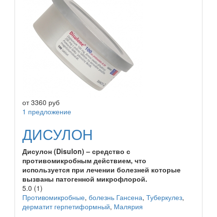
от
3360
руб
1 предложение
ДИСУЛОН
Дисулон (Disulon) – средство с
противомикробным действием, что
используется при лечении болезней которые
вызваны патогенной микрофлорой.
5.0
(1)
Противомикробные
,
болезнь Гансена
,
Туберкулез
,
дерматит герпетиформный
,
Малярия