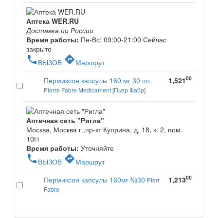
Аптека WER.RU
Доставка по России
Время работы:
Пн-Вс: 09:00-21:00
Сейчас
закрыто
phone
directions
ВЫЗОВ
Маршрут
00
Пермиксон капсулы 160 мг 30 шт.
1,521
Pierre Fabre Medicament [Пьер Фабр]
Аптечная сеть "Ригла"
Москва, Москва г.,пр-кт Куприна, д. 18, к. 2, пом.
10Н
Время работы:
Уточняйте
phone
directions
ВЫЗОВ
Маршрут
00
Пермиксон капсулы 160мг №30
1,213
Pierr
Fabre