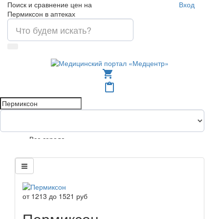
Поиск и сравнение цен на
Вход
Пермиксон в аптеках
shopping_cart
content_paste
Все города
от
1213
до
1521
руб
Пермиксон