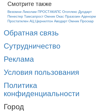
Смотрите также
Везомни
Ликолам
ПРОСТАКАПС
Огоплекс
Дуодарт
Пенестер
Тамсапрост
Омник Окас
Празозин
Аденорм
Простатилен АЦ
Цернилтон
Аводарт
Омник
Проскар
Обратная связь
Сутрудничество
Реклама
Условия пользования
Политика
конфиденциальности
Город