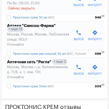
Пн-Вс: 09:00-21:00
ВЫЗОВ
МАРШРУТ
Сейчас закрыто
00
Проктонис крем 30 мл
ВИС
546
Аптека "Самсон-Фарма"
еще 15
phone
directions
Москва, Россия, Москва, Люблинская
ВЫЗОВ
МАРШРУТ
улица, 163/1
Уточняйте
00
Проктонис крем ректальный 30 мл
ВИС, Россия
396
еще 2
Аптечная сеть "Ригла"
phone
directions
Москва, Москва г.,ш. Волоколамское,
д. 71/8, к. 1, пом. 11Н
ВЫЗОВ
МАРШРУТ
Уточняйте
00
Проктонис крем 30мл
ВИС
305
ПРОКТОНИС КРЕМ отзывы