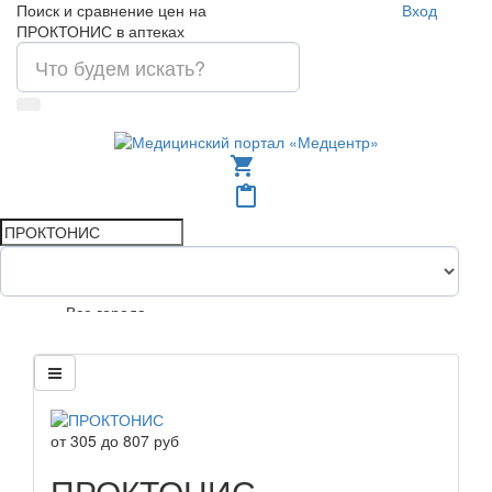
Поиск и сравнение цен на
Вход
ПРОКТОНИС в аптеках
shopping_cart
content_paste
Все города
от
305
до
807
руб
ПРОКТОНИС