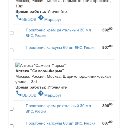
Москва, Россия, Москва, Лермонтовский проспект,
10к1
Время работы:
Уточняйте
phone
directions
ВЫЗОВ
Маршрут
00
Проктонис крем ректальный 30 мл
392
ВИС, Россия
00
Проктонис капсулы 60 шт
807
ВИС, Россия
Аптека "Самсон-Фарма"
Москва, Россия, Москва, Шарикоподшипниковская
улица, 13с1
Время работы:
Уточняйте
phone
directions
ВЫЗОВ
Маршрут
00
Проктонис крем ректальный 30 мл
396
ВИС, Россия
00
Проктонис капсулы 60 шт
807
ВИС, Россия