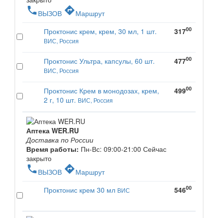
phone
directions
ВЫЗОВ
Маршрут
00
Проктонис крем, крем, 30 мл, 1 шт.
317
ВИС, Россия
00
Проктонис Ультра, капсулы, 60 шт.
477
ВИС, Россия
00
Проктонис Крем в монодозах, крем,
499
2 г, 10 шт.
ВИС, Россия
Аптека WER.RU
Доставка по России
Время работы:
Пн-Вс: 09:00-21:00
Сейчас
закрыто
phone
directions
ВЫЗОВ
Маршрут
00
Проктонис крем 30 мл
546
ВИС