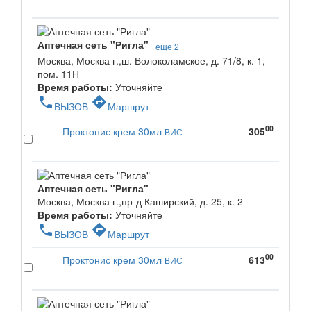
Аптечная сеть "Ригла"
еще 2
Москва, Москва г.,ш. Волоколамское, д. 71/8, к. 1,
пом. 11Н
Время работы:
Уточняйте
phone
directions
ВЫЗОВ
Маршрут
00
Проктонис крем 30мл
305
ВИС
Аптечная сеть "Ригла"
Москва, Москва г.,пр-д Каширский, д. 25, к. 2
Время работы:
Уточняйте
phone
directions
ВЫЗОВ
Маршрут
00
Проктонис крем 30мл
613
ВИС