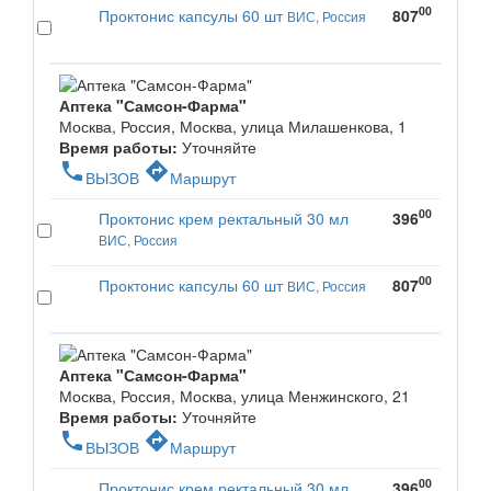
00
Проктонис капсулы 60 шт
807
ВИС, Россия
Аптека "Самсон-Фарма"
Москва, Россия, Москва, улица Милашенкова, 1
Время работы:
Уточняйте
phone
directions
ВЫЗОВ
Маршрут
00
Проктонис крем ректальный 30 мл
396
ВИС, Россия
00
Проктонис капсулы 60 шт
807
ВИС, Россия
Аптека "Самсон-Фарма"
Москва, Россия, Москва, улица Менжинского, 21
Время работы:
Уточняйте
phone
directions
ВЫЗОВ
Маршрут
00
Проктонис крем ректальный 30 мл
396