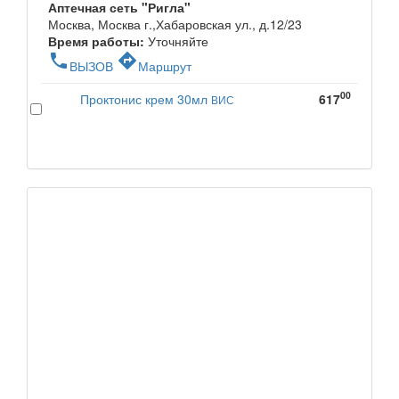
Аптечная сеть "Ригла"
Москва, Москва г.,Хабаровская ул., д.12/23
Время работы:
Уточняйте
phone
directions
ВЫЗОВ
Маршрут
00
Проктонис крем 30мл
617
ВИС