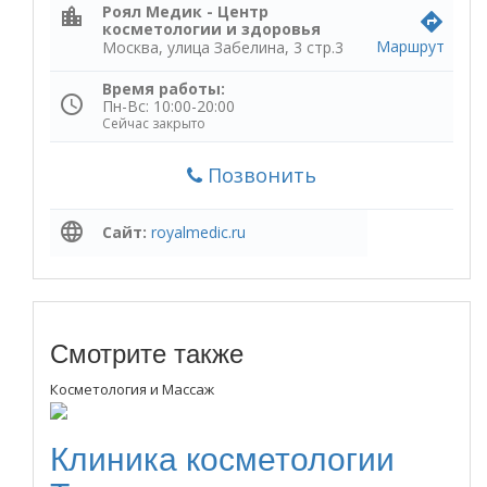
Роял Медик - Центр
location_city
directions
косметологии и здоровья
Маршрут
Москва, улица Забелина, 3 стр.3
Время работы:
schedule
Пн-Вс: 10:00-20:00
Сейчас закрыто
Позвонить
language
Сайт:
royalmedic.ru
Смотрите также
Косметология и Массаж
Клиника косметологии