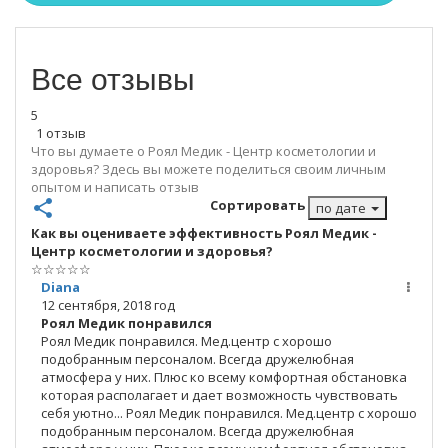
Все отзывы
5
1 отзыв
Что вы думаете о Роял Медик - Центр косметологии и
здоровья? Здесь вы можете поделиться своим личным
опытом и написать отзыв
share
Сортировать
по дате
Как вы оцениваете эффективность Роял Медик -
Центр косметологии и здоровья?
☆
☆
☆
☆
☆
Diana
12 сентября, 2018 год
Роял Медик понравился
Роял Медик понравился. Мед.центр с хорошо
подобранным персоналом. Всегда дружелюбная
атмосфера у них. Плюс ко всему комфортная обстановка
которая располагает и дает возможность чувствовать
себя уютно...
Роял Медик понравился. Мед.центр с хорошо
подобранным персоналом. Всегда дружелюбная