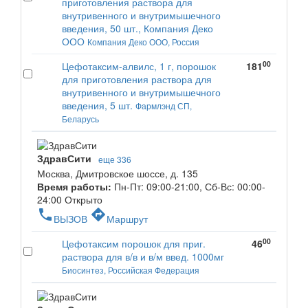
приготовления раствора для
внутривенного и внутримышечного
введения, 50 шт., Компания Деко
ООО
Компания Деко ООО, Россия
00
Цефотаксим-алвилс, 1 г, порошок
181
для приготовления раствора для
внутривенного и внутримышечного
введения, 5 шт.
Фармлэнд СП,
Беларусь
ЗдравСити
еще 336
Москва, Дмитровское шоссе, д. 135
Время работы:
Пн-Пт: 09:00-21:00, Сб-Вс: 00:00-
24:00
Открыто
phone
directions
ВЫЗОВ
Маршрут
00
Цефотаксим порошок для приг.
46
раствора для в/в и в/м введ. 1000мг
Биосинтез, Российская Федерация