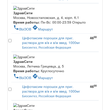
ЗдравСити
Москва, Новоостаповская, д. 4, корп. К.1
Время работы:
Пн-Вс: 00:00-23:59
Открыто
phone
directions
ВЫЗОВ
Маршрут
00
Цефотаксим порошок для приг.
46
раствора для в/в и в/м введ. 1000мг
Биосинтез, Российская Федерация
ЗдравСити
Москва, Летчика Грицевца, д. 5
Время работы:
Круглосуточно
phone
directions
ВЫЗОВ
Маршрут
00
Цефотаксим порошок для приг.
46
раствора для в/в и в/м введ. 1000мг
Биосинтез, Российская Федерация