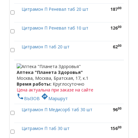
00
Цитрамон П Реневал таб 20 шт
187
00
Цитрамон П Реневал таб 10 шт
126
00
Цитрамон П таб 20 шт
62
Аптека "Планета Здоровья"
Москва, Москва, Братская, 17, к.1
Время работы:
Круглосуточно
Цена актуальна при заказе на сайте
phone
directions
ВЫЗОВ
Маршрут
00
Цитрамон П Медисорб таб 30 шт
96
00
Цитрамон П таб 30 шт
156