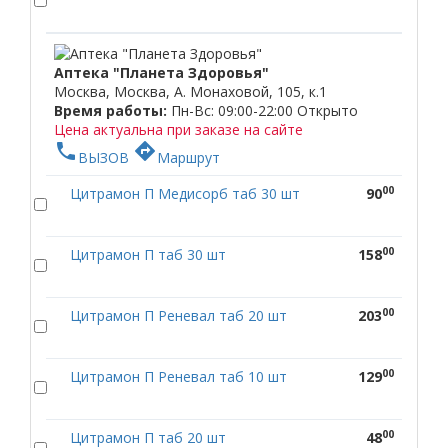
Аптека "Планета Здоровья"
Москва, Москва, А. Монаховой, 105, к.1
Время работы:
Пн-Вс: 09:00-22:00
Открыто
Цена актуальна при заказе на сайте
phone
directions
ВЫЗОВ
Маршрут
00
Цитрамон П Медисорб таб 30 шт
90
00
Цитрамон П таб 30 шт
158
00
Цитрамон П Реневал таб 20 шт
203
00
Цитрамон П Реневал таб 10 шт
129
00
Цитрамон П таб 20 шт
48