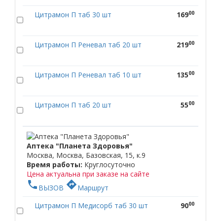
00
Цитрамон П таб 30 шт
169
00
Цитрамон П Реневал таб 20 шт
219
00
Цитрамон П Реневал таб 10 шт
135
00
Цитрамон П таб 20 шт
55
Аптека "Планета Здоровья"
Москва, Москва, Базовская, 15, к.9
Время работы:
Круглосуточно
Цена актуальна при заказе на сайте
phone
directions
ВЫЗОВ
Маршрут
00
Цитрамон П Медисорб таб 30 шт
90