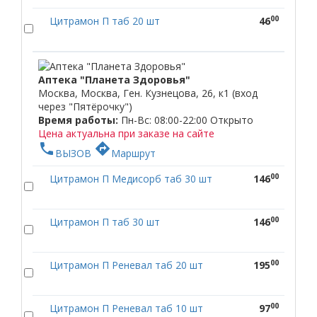
00
Цитрамон П таб 20 шт
46
Аптека "Планета Здоровья"
Москва, Москва, Ген. Кузнецова, 26, к1 (вход
через "Пятёрочку")
Время работы:
Пн-Вс: 08:00-22:00
Открыто
Цена актуальна при заказе на сайте
phone
directions
ВЫЗОВ
Маршрут
00
Цитрамон П Медисорб таб 30 шт
146
00
Цитрамон П таб 30 шт
146
00
Цитрамон П Реневал таб 20 шт
195
00
Цитрамон П Реневал таб 10 шт
97