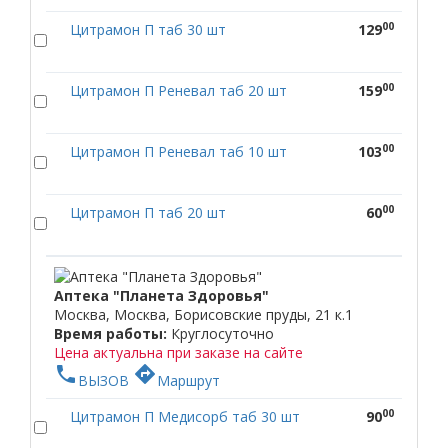
00
Цитрамон П таб 30 шт
129
00
Цитрамон П Реневал таб 20 шт
159
00
Цитрамон П Реневал таб 10 шт
103
00
Цитрамон П таб 20 шт
60
Аптека "Планета Здоровья"
Москва, Москва, Борисовские пруды, 21 к.1
Время работы:
Круглосуточно
Цена актуальна при заказе на сайте
phone
directions
ВЫЗОВ
Маршрут
00
Цитрамон П Медисорб таб 30 шт
90