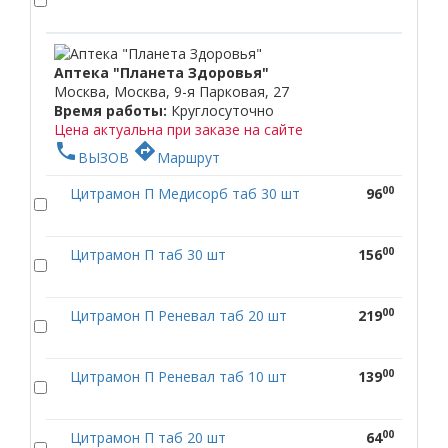
Аптека "Планета Здоровья"
Москва, Москва, 9-я Парковая, 27
Время работы:
Круглосуточно
Цена актуальна при заказе на сайте
phone
directions
ВЫЗОВ
Маршрут
00
Цитрамон П Медисорб таб 30 шт
96
00
Цитрамон П таб 30 шт
156
00
Цитрамон П Реневал таб 20 шт
219
00
Цитрамон П Реневал таб 10 шт
139
00
Цитрамон П таб 20 шт
64