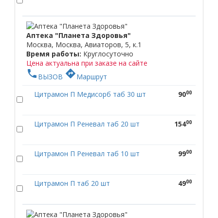
Аптека "Планета Здоровья"
Москва, Москва, Авиаторов, 5, к.1
Время работы:
Круглосуточно
Цена актуальна при заказе на сайте
phone
directions
ВЫЗОВ
Маршрут
00
Цитрамон П Медисорб таб 30 шт
90
00
Цитрамон П Реневал таб 20 шт
154
00
Цитрамон П Реневал таб 10 шт
99
00
Цитрамон П таб 20 шт
49