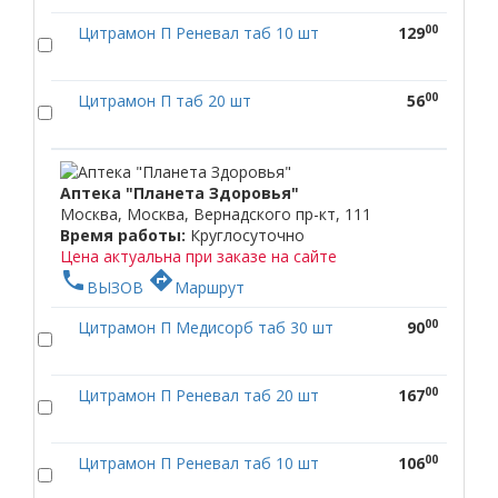
00
Цитрамон П Реневал таб 10 шт
129
00
Цитрамон П таб 20 шт
56
Аптека "Планета Здоровья"
Москва, Москва, Вернадского пр-кт, 111
Время работы:
Круглосуточно
Цена актуальна при заказе на сайте
phone
directions
ВЫЗОВ
Маршрут
00
Цитрамон П Медисорб таб 30 шт
90
00
Цитрамон П Реневал таб 20 шт
167
00
Цитрамон П Реневал таб 10 шт
106