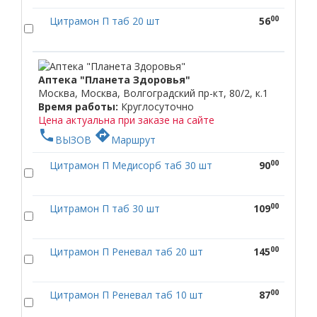
00
Цитрамон П таб 20 шт
56
Аптека "Планета Здоровья"
Москва, Москва, Волгоградский пр-кт, 80/2, к.1
Время работы:
Круглосуточно
Цена актуальна при заказе на сайте
phone
directions
ВЫЗОВ
Маршрут
00
Цитрамон П Медисорб таб 30 шт
90
00
Цитрамон П таб 30 шт
109
00
Цитрамон П Реневал таб 20 шт
145
00
Цитрамон П Реневал таб 10 шт
87