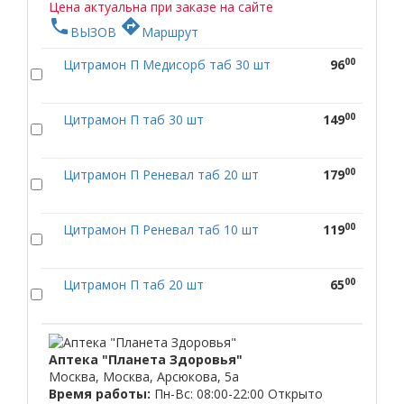
Цена актуальна при заказе на сайте
phone
directions
ВЫЗОВ
Маршрут
00
Цитрамон П Медисорб таб 30 шт
96
00
Цитрамон П таб 30 шт
149
00
Цитрамон П Реневал таб 20 шт
179
00
Цитрамон П Реневал таб 10 шт
119
00
Цитрамон П таб 20 шт
65
Аптека "Планета Здоровья"
Москва, Москва, Арсюкова, 5а
Время работы:
Пн-Вс: 08:00-22:00
Открыто