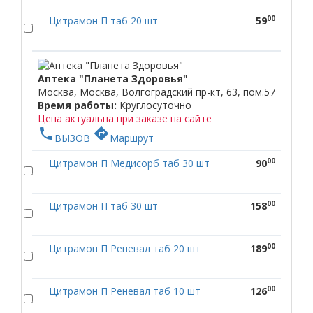
00
Цитрамон П таб 20 шт
59
Аптека "Планета Здоровья"
Москва, Москва, Волгоградский пр-кт, 63, пом.57
Время работы:
Круглосуточно
Цена актуальна при заказе на сайте
phone
directions
ВЫЗОВ
Маршрут
00
Цитрамон П Медисорб таб 30 шт
90
00
Цитрамон П таб 30 шт
158
00
Цитрамон П Реневал таб 20 шт
189
00
Цитрамон П Реневал таб 10 шт
126