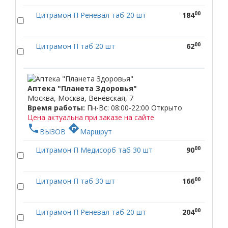
00
Цитрамон П Реневал таб 20 шт
184
00
Цитрамон П таб 20 шт
62
Аптека "Планета Здоровья"
Москва, Москва, Венёвская, 7
Время работы:
Пн-Вс: 08:00-22:00
Открыто
Цена актуальна при заказе на сайте
phone
directions
ВЫЗОВ
Маршрут
00
Цитрамон П Медисорб таб 30 шт
90
00
Цитрамон П таб 30 шт
166
00
Цитрамон П Реневал таб 20 шт
204