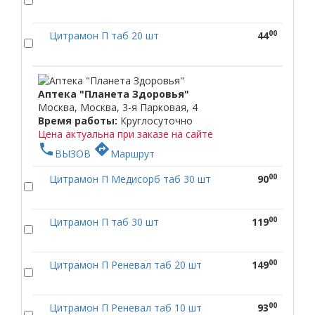
00
Цитрамон П таб 20 шт
44
Аптека "Планета Здоровья"
Москва, Москва, 3-я Парковая, 4
Время работы:
Круглосуточно
Цена актуальна при заказе на сайте
phone
directions
ВЫЗОВ
Маршрут
00
Цитрамон П Медисорб таб 30 шт
90
00
Цитрамон П таб 30 шт
119
00
Цитрамон П Реневал таб 20 шт
149
00
Цитрамон П Реневал таб 10 шт
93