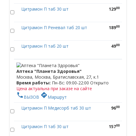
00
Цитрамон П таб 30 шт
129
00
Цитрамон П Реневал таб 20 шт
189
00
Цитрамон П таб 20 шт
49
Аптека "Планета Здоровья"
Москва, Москва, Братиславская, 27, к.1
Время работы:
Пн-Вс: 09:00-22:00
Открыто
Цена актуальна при заказе на сайте
phone
directions
ВЫЗОВ
Маршрут
00
Цитрамон П Медисорб таб 30 шт
96
00
Цитрамон П таб 30 шт
157