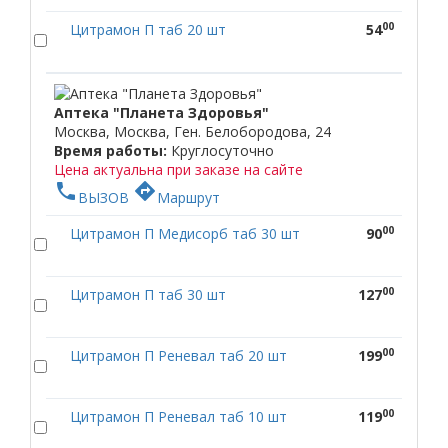
00
Цитрамон П таб 20 шт
54
Аптека "Планета Здоровья"
Москва, Москва, Ген. Белобородова, 24
Время работы:
Круглосуточно
Цена актуальна при заказе на сайте
phone
directions
ВЫЗОВ
Маршрут
00
Цитрамон П Медисорб таб 30 шт
90
00
Цитрамон П таб 30 шт
127
00
Цитрамон П Реневал таб 20 шт
199
00
Цитрамон П Реневал таб 10 шт
119