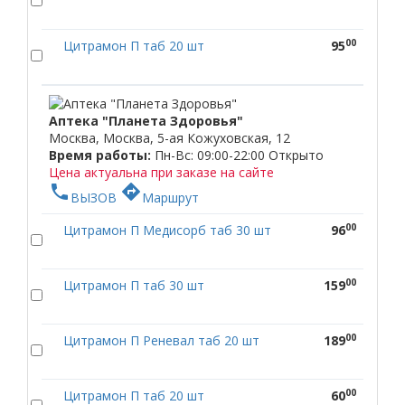
00
Цитрамон П таб 20 шт
95
Аптека "Планета Здоровья"
Москва, Москва, 5-ая Кожуховская, 12
Время работы:
Пн-Вс: 09:00-22:00
Открыто
Цена актуальна при заказе на сайте
phone
directions
ВЫЗОВ
Маршрут
00
Цитрамон П Медисорб таб 30 шт
96
00
Цитрамон П таб 30 шт
159
00
Цитрамон П Реневал таб 20 шт
189
00
Цитрамон П таб 20 шт
60