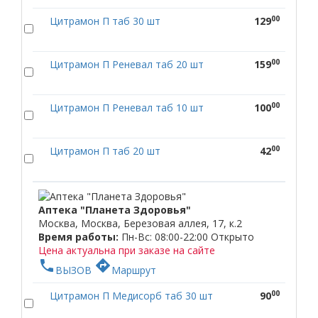
00
Цитрамон П таб 30 шт
129
00
Цитрамон П Реневал таб 20 шт
159
00
Цитрамон П Реневал таб 10 шт
100
00
Цитрамон П таб 20 шт
42
Аптека "Планета Здоровья"
Москва, Москва, Березовая аллея, 17, к.2
Время работы:
Пн-Вс: 08:00-22:00
Открыто
Цена актуальна при заказе на сайте
phone
directions
ВЫЗОВ
Маршрут
00
Цитрамон П Медисорб таб 30 шт
90