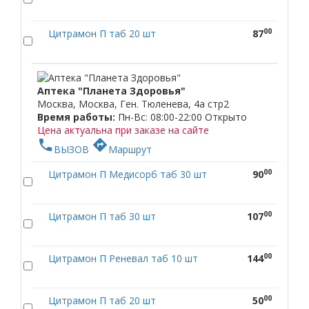
00
Цитрамон П таб 20 шт
87
Аптека "Планета Здоровья"
Москва, Москва, Ген. Тюленева, 4а стр2
Время работы:
Пн-Вс: 08:00-22:00
Открыто
Цена актуальна при заказе на сайте
phone
directions
ВЫЗОВ
Маршрут
00
Цитрамон П Медисорб таб 30 шт
90
00
Цитрамон П таб 30 шт
107
00
Цитрамон П Реневал таб 10 шт
144
00
Цитрамон П таб 20 шт
50