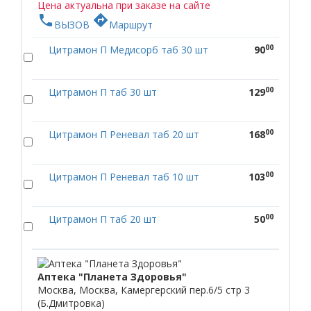
Цена актуальна при заказе на сайте
phone
directions
ВЫЗОВ
Маршрут
00
Цитрамон П Медисорб таб 30 шт
90
00
Цитрамон П таб 30 шт
129
00
Цитрамон П Реневал таб 20 шт
168
00
Цитрамон П Реневал таб 10 шт
103
00
Цитрамон П таб 20 шт
50
Аптека "Планета Здоровья"
Москва, Москва, Камергерский пер.6/5 стр 3
(Б.Дмитровка)