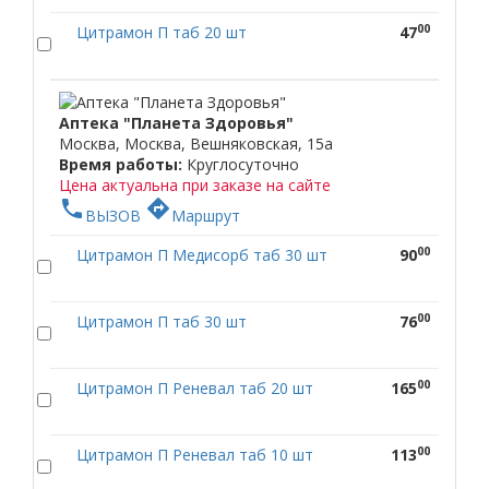
00
Цитрамон П таб 20 шт
47
Аптека "Планета Здоровья"
Москва, Москва, Вешняковская, 15а
Время работы:
Круглосуточно
Цена актуальна при заказе на сайте
phone
directions
ВЫЗОВ
Маршрут
00
Цитрамон П Медисорб таб 30 шт
90
00
Цитрамон П таб 30 шт
76
00
Цитрамон П Реневал таб 20 шт
165
00
Цитрамон П Реневал таб 10 шт
113