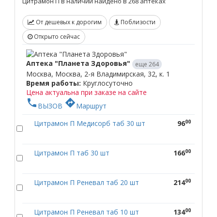
Цитрамон П в наличии найдено в 268 аптеках
От дешевых к дорогим
Поблизости
Открыто сейчас
Аптека "Планета Здоровья"
еще 264
Москва, Москва, 2-я Владимирская, 32, к. 1
Время работы:
Круглосуточно
Цена актуальна при заказе на сайте
phone
directions
ВЫЗОВ
Маршрут
00
Цитрамон П Медисорб таб 30 шт
96
00
Цитрамон П таб 30 шт
166
00
Цитрамон П Реневал таб 20 шт
214
00
Цитрамон П Реневал таб 10 шт
134