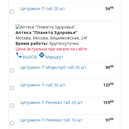
00
Цитрамон П таб 20 шт
56
Аптека "Планета Здоровья"
Москва, Москва, Вешняковская, 24Г
Время работы:
Круглосуточно
Цена актуальна при заказе на сайте
phone
directions
ВЫЗОВ
Маршрут
00
Цитрамон П Медисорб таб 30 шт
90
00
Цитрамон П таб 30 шт
123
00
Цитрамон П Реневал таб 20 шт
159
00
Цитрамон П Реневал таб 10 шт
97