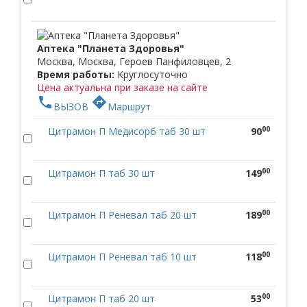
Аптека "Планета Здоровья"
Москва, Москва, Героев Панфиловцев, 2
Время работы:
Круглосуточно
Цена актуальна при заказе на сайте
phone
directions
ВЫЗОВ
Маршрут
00
Цитрамон П Медисорб таб 30 шт
90
00
Цитрамон П таб 30 шт
149
00
Цитрамон П Реневал таб 20 шт
189
00
Цитрамон П Реневал таб 10 шт
118
00
Цитрамон П таб 20 шт
53