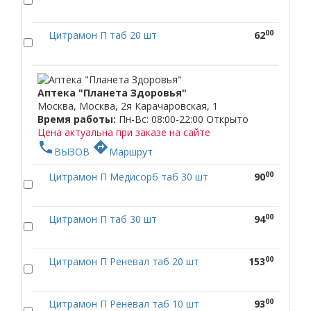
00
Цитрамон П таб 20 шт
62
Аптека "Планета Здоровья"
Москва, Москва, 2я Карачаровская, 1
Время работы:
Пн-Вс: 08:00-22:00
Открыто
Цена актуальна при заказе на сайте
phone
directions
ВЫЗОВ
Маршрут
00
Цитрамон П Медисорб таб 30 шт
90
00
Цитрамон П таб 30 шт
94
00
Цитрамон П Реневал таб 20 шт
153
00
Цитрамон П Реневал таб 10 шт
93