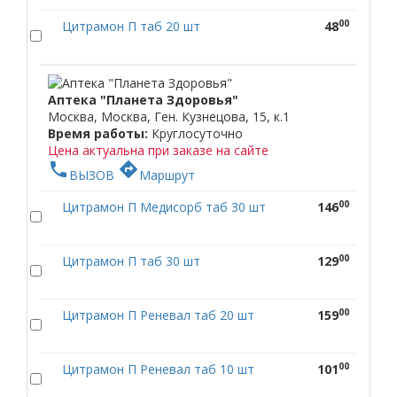
00
Цитрамон П таб 20 шт
48
Аптека "Планета Здоровья"
Москва, Москва, Ген. Кузнецова, 15, к.1
Время работы:
Круглосуточно
Цена актуальна при заказе на сайте
phone
directions
ВЫЗОВ
Маршрут
00
Цитрамон П Медисорб таб 30 шт
146
00
Цитрамон П таб 30 шт
129
00
Цитрамон П Реневал таб 20 шт
159
00
Цитрамон П Реневал таб 10 шт
101