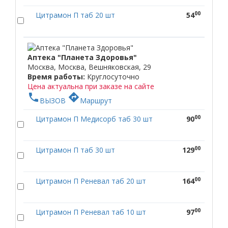
00
Цитрамон П таб 20 шт
54
Аптека "Планета Здоровья"
Москва, Москва, Вешняковская, 29
Время работы:
Круглосуточно
Цена актуальна при заказе на сайте
phone
directions
ВЫЗОВ
Маршрут
00
Цитрамон П Медисорб таб 30 шт
90
00
Цитрамон П таб 30 шт
129
00
Цитрамон П Реневал таб 20 шт
164
00
Цитрамон П Реневал таб 10 шт
97