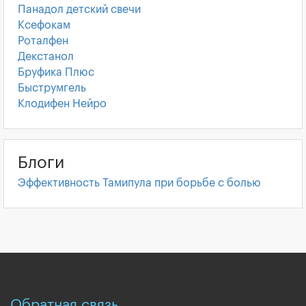
Панадол детский свечи
Ксефокам
Роталфен
Декстанол
Бруфика Плюс
Быструмгель
Клодифен Нейро
Блоги
Эффективность Тамипула при борьбе с болью
Обратная связь