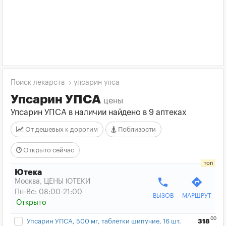
Поиск лекарств
упсарин упса
Упсарин УПСА
цены
Упсарин УПСА в наличии найдено в 9 аптеках
От дешевых к дорогим
Поблизости
Открыто сейчас
Ютека
phone
directions
Москва, ЦЕНЫ ЮТЕКИ
Пн-Вс: 08:00-21:00
ВЫЗОВ
МАРШРУТ
Открыто
00
Упсарин УПСА, 500 мг, таблетки шипучие, 16 шт.
318