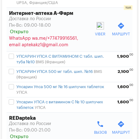
UPSA, Франция/США
Интернет-аптека А-Фарм
Доставка по России
directions
Пн-Вс: 09:00-18:00
Открыто
VIBER
МАРШРУТ
WhatsApp wa.me/+77479916561,
email aptekakz1@gmail.com
00
УПСАРИН УПСА С ВИТАМИНОМ C табл. шип.
1,900
туба №10
BMS (Франция)
00
УПСАРИН УПСА 500 мг табл. шип. №16
BMS
2,100
(Франция)
00
Упсарин Упса 500 мг № 16 шипучих таблеток
1,600
УПСА
00
Упсарин УПСА с витамином С № 10 шипучих
1,600
таблеток
УПСА
REDapteka
phone
directions
Доставка по России
Пн-Вс: 09:00-21:00
ВЫЗОВ
МАРШРУТ
Открыто