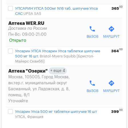
00
УПСАРИН УПСА 500мг N16 таб. шипучие Упса
365
САС
UPSA SAS
Аптека WER.RU
phone
directions
Доставка по России
Пн-Вс: 09:00-21:00
ВЫЗОВ
МАРШРУТ
Открыто
00
Упсарин УПСА Упсарин Упса таблетки шипучие
364
500 мг 16 шт.
Bristol-Myers Squibb [Бристол-
Майерс Сквибб]
еще 4
Аптека "Озерки"
Москва, 105005, Город Москва,
phone
directions
вн.тер.г. муниципальный округ
Басманный, ул Ладожская, д. 8,
ВЫЗОВ
МАРШРУТ
помещ. 8/1
Уточняйте
00
Упсарин Упса 500 мг таблетки шипучие 16 шт
399
УПСА, Франция