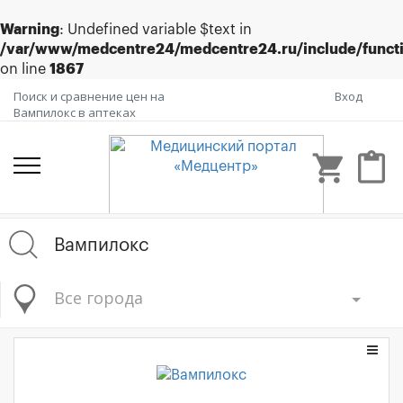
Warning
: Undefined variable $text in
/var/www/medcentre24/medcentre24.ru/include/funct
on line
1867
Поиск и сравнение цен на
Вход
Вампилокс в аптеках
shopping_cart
content_paste
Все города