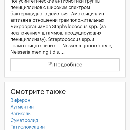
полусинтетические антибиотики группы
пенициллинов с широким спектром
бактерицидного действия. Амоксициллин
активен в отношении грамположительных
микроорганизмов Staphylococcus spp. (за
исключением штаммов, продуцирующих
пенициллиназу), Streptococcus spp.и
грамотрицательных — Nesseria gonorrhoeae,
Neisseria meningitidis,...
Подробнее
Смотрите также
Виферон
Аугментин
Вагикаль
Суматролид
Гатифлоксацин