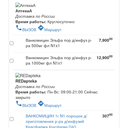
АптекаА
Доставка по России
Время работы:
Круглосуточно
phone
directions
ВЫЗОВ
Маршрут
00
Ванкомицин Эльфа пор д/инфуз р-
7,900
ра 500мг фл N1x1
00
Ванкомицин Эльфа пор д/инфуз р-
12,900
ра 1000мг фл N1x1
REDapteka
Доставка по России
Время работы:
Пн-Вс: 09:00-21:00
Сейчас
закрыто
phone
directions
ВЫЗОВ
Маршрут
00
ВАНКОМИЦИН 1г N1 порошок д/
307
приготовления р-ра д/инфузий
Красфарма
Красфарма ПАО.