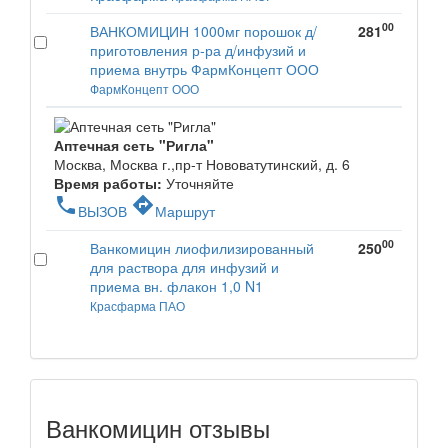
00
ВАНКОМИЦИН 1000мг порошок д/
281
приготовления р-ра д/инфузий и
приема внутрь ФармКонцепт ООО
ФармКонцепт ООО
Аптечная сеть "Ригла"
Москва, Москва г.,пр-т Нововатутинский, д. 6
Время работы:
Уточняйте
phone
directions
ВЫЗОВ
Маршрут
00
Ванкомицин лиофилизированный
250
для раствора для инфузий и
приема вн. флакон 1,0 N1
Красфарма ПАО
Ванкомицин отзывы