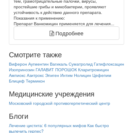
тем, грамотрицательные палочки, вирусы,
простейшие грибы и микобактерии, проявляют
устойчивость к действию данного препарата.
Показания к применению:
Препарат Ванкомицин применяется для лечения...
Подробнее
Смотрите также
Виферон
Аугментин
Вагикаль
Суматролид
Гатифлоксацин
Изопринозин
ГАЛАВИТ ПОРОШОК
Кларитромицин
Ампиокс
Азитрокс
Эпиген Интим
Нолицин
Цефепим
Блицеф
Термикон
Медицинские учреждения
Московский городской противогерпетический центр
Блоги
Лечение цистита: 6 популярных мифов
Как быстро
вылечить герпес?