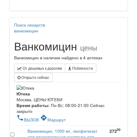
Поиск лекарств
ванкомицин
Ванкомицин
цены
Ванкомицин в наличии найдено в 4 аптеках
От дешевых к дорогим
Поблизости
Открыто сейчас
Ютека
Москва, ЦЕНЫ ЮТЕКИ
Время работы:
Пн-Вс: 08:00-21:00
Сейчас
закрыто
phone
directions
ВЫЗОВ
Маршрут
00
Ванкомицин, 1000 мг, лиофилизат
272
для приготовления раствора для