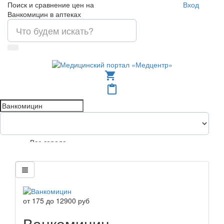
Поиск и сравнение цен на
Вход
Ванкомицин в аптеках
shopping_cart
content_paste
Все города
от
175
до
12900
руб
Ванкомицин