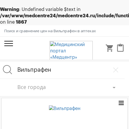
Warning
: Undefined variable $text in
/var/www/medcentre24/medcentre24.ru/include/funct
on line
1867
Поиск и сравнение цен на Вильпрафен в аптеках
shopping_cart
content_paste
Все города