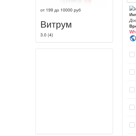
от
199
до
10000
руб
Ин
До
Витрум
Вр
Wh
3.0
(
4
)
publi