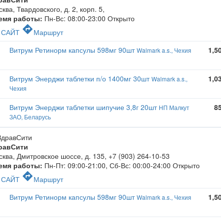
ква, Твардовского, д. 2, корп. 5
,
емя работы:
Пн-Вс: 08:00-23:00
Открыто
c
directions
САЙТ
Маршрут
Витрум Ретинорм капсулы 598мг 90шт
1,5
Walmark a.s., Чехия
Витрум Энерджи таблетки п/о 1400мг 30шт
1,0
Walmark a.s.,
Чехия
Витрум Энерджи таблетки шипучие 3,8г 20шт
8
НП Малкут
ЗАО, Беларусь
равСити
ква, Дмитровское шоссе, д. 135
,
+7 (903) 264-10-53
емя работы:
Пн-Пт: 09:00-21:00, Сб-Вс: 00:00-24:00
Открыто
c
directions
САЙТ
Маршрут
Витрум Ретинорм капсулы 598мг 90шт
1,5
Walmark a.s., Чехия