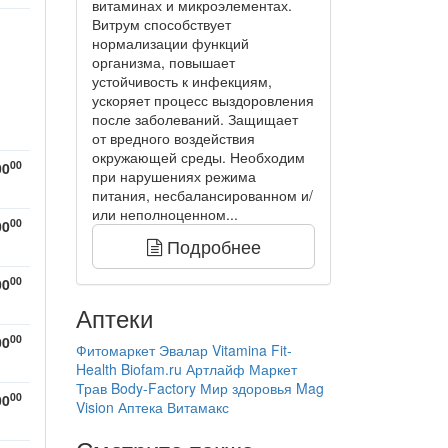
витаминах и микроэлементах.
Витрум способствует
нормализации функций
организма, повышает
устойчивость к инфекциям,
ускоряет процесс выздоровления
после заболеваний. Защищает
от вредного воздействия
окружающей среды. Необходим
00
00
при нарушениях режима
питания, несбалансированном и/
или неполноценном...
00
00
Подробнее
00
00
Аптеки
00
00
Фитомаркет Эвалар
Vitamina
Fit-
Health
Biofam.ru
Артлайф
Маркет
Трав
Body-Factory
Мир здоровья
Mag
00
00
Vision
Аптека Витамакс