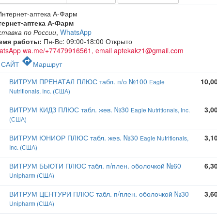
тернет-аптека А-Фарм
ставка по России
,
WhatsApp
емя работы:
Пн-Вс: 09:00-18:00
Открыто
atsApp wa.me/+77479916561, email aptekakz1@gmail.com
c
directions
САЙТ
Маршрут
ВИТРУМ ПРЕНАТАЛ ПЛЮС табл. п/о №100
10,0
Eagle
Nutritionals, Inc. (США)
ВИТРУМ КИДЗ ПЛЮС табл. жев. №30
3,0
Eagle Nutritionals, Inc.
(США)
ВИТРУМ ЮНИОР ПЛЮС табл. жев. №30
3,1
Eagle Nutritionals,
Inc. (США)
ВИТРУМ БЬЮТИ ПЛЮС табл. п/плен. оболочкой №60
6,3
Unipharm (США)
ВИТРУМ ЦЕНТУРИ ПЛЮС табл. п/плен. оболочкой №30
3,6
Unipharm (США)