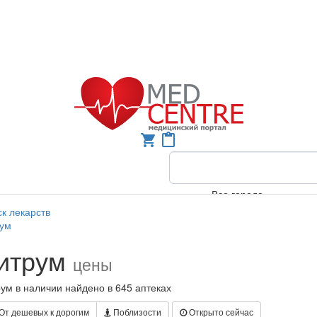
shopping_cart
content_paste
Все города
к лекарств
рум
итрум
цены
ум в наличии найдено в 645 аптеках
От дешевых к дорогим
Поблизости
Открыто сейчас