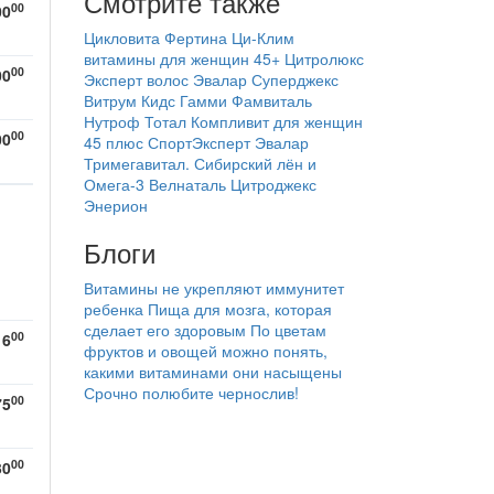
Смотрите также
00
00
Цикловита
Фертина
Ци-Клим
витамины для женщин 45+
Цитролюкс
00
00
Эксперт волос Эвалар
Суперджекс
Витрум Кидс Гамми
Фамвиталь
Нутроф Тотал
Компливит для женщин
00
00
45 плюс
СпортЭксперт Эвалар
Тримегавитал. Сибирский лён и
Омега-3
Велнаталь
Цитроджекс
Энерион
Блоги
Витамины не укрепляют иммунитет
ребенка
Пища для мозга, которая
сделает его здоровым
По цветам
00
16
фруктов и овощей можно понять,
какими витаминами они насыщены
Срочно полюбите чернослив!
00
75
00
30