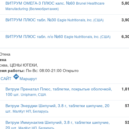
ВИТРУМ ОМЕГА-3 ПЛЮС капс. №60
5,8
Brunel Healthcare
Manufacturing (Великобритания)
ВИТРУМ ПЛЮС табл. №30
3,9
Eagle Nutritionals, Inc. (США)
ВИТРУМ ПЛЮС табл. п/о №60
6,3
Eagle Nutritionals, Inc. (США)
ека
сква, ЦЕНЫ ЮТЕКИ
,
емя работы:
Пн-Вс: 08:00-21:00
Открыто
c
directions
САЙТ
Маршрут
Витрум Пренатал Плюс, таблетки, покрытые оболочкой,
1,8
100 шт.
Unipharm, США
Витрум Энерджи Шипучий, 3.8 г, таблетки шипучие, 20
5
шт.
МалКут НП, Беларусь
Витрум Иммунактив Шипучий, 3.8 г, таблетки шипучие,
5
20 шт.
МалКут НП, Беларусь