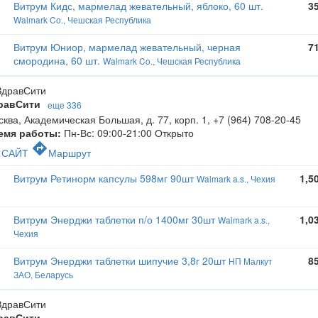
Витрум Кидс, мармелад жевательный, яблоко, 60 шт.
3
Walmark Co., Чешская Республика
Витрум Юниор, мармелад жевательный, черная
7
смородина, 60 шт.
Walmark Co., Чешская Республика
равСити
еще 336
ква, Академическая Большая, д. 77, корп. 1
,
+7 (964) 708-20-45
емя работы:
Пн-Вс: 09:00-21:00
Открыто
c
directions
САЙТ
Маршрут
Витрум Ретинорм капсулы 598мг 90шт
1,5
Walmark a.s., Чехия
Витрум Энерджи таблетки п/о 1400мг 30шт
1,0
Walmark a.s.,
Чехия
Витрум Энерджи таблетки шипучие 3,8г 20шт
8
НП Малкут
ЗАО, Беларусь
равСити