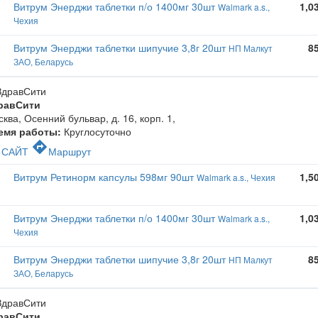
Витрум Энерджи таблетки п/о 1400мг 30шт
1,0
Walmark a.s.,
Чехия
Витрум Энерджи таблетки шипучие 3,8г 20шт
8
НП Малкут
ЗАО, Беларусь
равСити
ква, Осенний бульвар, д. 16, корп. 1
,
емя работы:
Круглосуточно
c
directions
САЙТ
Маршрут
Витрум Ретинорм капсулы 598мг 90шт
1,5
Walmark a.s., Чехия
Витрум Энерджи таблетки п/о 1400мг 30шт
1,0
Walmark a.s.,
Чехия
Витрум Энерджи таблетки шипучие 3,8г 20шт
8
НП Малкут
ЗАО, Беларусь
равСити