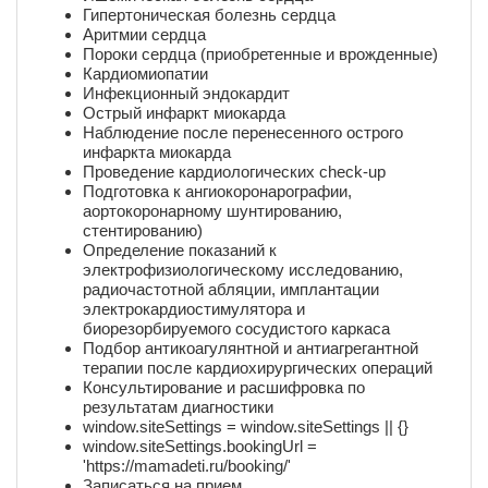
Гипертоническая болезнь сердца
Аритмии сердца
Пороки сердца (приобретенные и врожденные)
Кардиомиопатии
Инфекционный эндокардит
Острый инфаркт миокарда
Наблюдение после перенесенного острого
инфаркта миокарда
Проведение кардиологических check-up
Подготовка к ангиокоронарографии,
аортокоронарному шунтированию,
стентированию)
Определение показаний к
электрофизиологическому исследованию,
радиочастотной абляции, имплантации
электрокардиостимулятора и
биорезорбируемого сосудистого каркаса
Подбор антикоагулянтной и антиагрегантной
терапии после кардиохирургических операций
Консультирование и расшифровка по
результатам диагностики
window.siteSettings = window.siteSettings || {}
window.siteSettings.bookingUrl =
'https://mamadeti.ru/booking/'
Записаться на прием