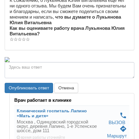
К сожалению, о Лукьянова Юлия Витальевна еще нет
ни одного отзыва. Мы будем Вам очень признательны
и благодарны, если вы сможете поделиться своим
мнением и написать,
что вы думаете о Лукьянова
Юлия Витальевна
Как вы оцениваете работу врача Лукьянова Юлия
Витальевна?
☆
☆
☆
☆
☆
Опубликовать ответ
Отмена
Врач работает в клинике
Клинический госпиталь Лапино
phone
«Мать и дитя»
Москва ,
Одинцовский городской
ВЫЗОВ
округ, деревня Лапино, 1-е Успенское
directions
шоссе, дом 111
Маршрут
время работы
уточняйте