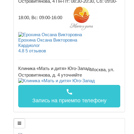
Островитянова, 4
Пн-Пт: 08:30-20:30, Сб: 09:00-
18:00, Вс: 09:00-16:00
Ерохина Оксана Викторовна
Кардиолог
4.8
5 отзывов
Клиника «Мать и дитя» Юго-Запад
Москва, ул.
Островитянова, д. 4
уточняйте
call
Запись на прием
по телефону