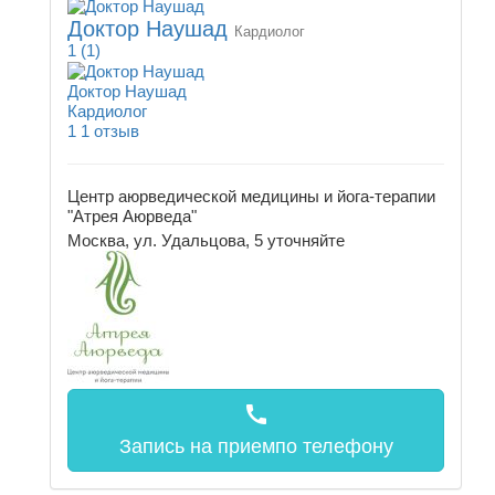
Доктор Наушад
Кардиолог
1
(1)
Доктор Наушад
Кардиолог
1
1 отзыв
Центр аюрведической медицины и йога-терапии
"Атрея Аюрведа"
Москва, ул. Удальцова, 5
уточняйте
call
Запись на прием
по телефону