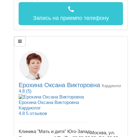
call
Запись на прием
по телефону
Ерохина Оксана Викторовна
Кардиолог
4.8
(5)
Ерохина Оксана Викторовна
Кардиолог
4.8
5 отзывов
Клиника "Мать и дитя" Юго-Запад
Москва, ул.