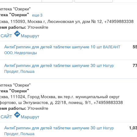
тека "Озерки"
еще 3
ква, 115093, Москва г, Люсиновская ул, дом № 12
,
+74959883338
емя работы:
Уточняйте
c
directions
САЙТ
Маршрут
АнтиГриппин для детей таблетки шипучие 10 шт
5
ВАЛЕАНТ
ООО, Нидерланды
АнтиГриппин для детей таблетки шипучие 30 шт
7
Натур
Продукт, Польша
тека "Озерки"
ква, 111024, Город Москва, вн.тер.г. муниципальный округ
ортово, ш Энтузиастов, д. 22/18, помещ. 9/1
,
+74959883338
емя работы:
Уточняйте
c
directions
САЙТ
Маршрут
АнтиГриппин для детей таблетки шипучие 30 шт
1,0
Натур
Продукт, Польша