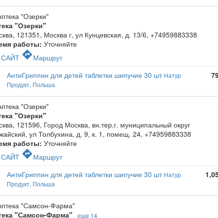
тека "Озерки"
ква, 121351, Москва г, ул Кунцевская, д. 13/6
,
+74959883338
емя работы:
Уточняйте
c
directions
САЙТ
Маршрут
АнтиГриппин для детей таблетки шипучие 30 шт
7
Натур
Продукт, Польша
тека "Озерки"
ква, 121596, Город Москва, вн.тер.г. муниципальный округ
айский, ул Толбухина, д. 9, к. 1, помещ. 24
,
+74959883338
емя работы:
Уточняйте
c
directions
САЙТ
Маршрут
АнтиГриппин для детей таблетки шипучие 30 шт
1,0
Натур
Продукт, Польша
тека "Самсон-Фарма"
еще 14