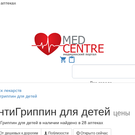
 аптеках
shopping_cart
content_paste
Все города
к лекарств
гриппин для детей
нтиГриппин для детей
цены
Гриппин для детей в наличии найдено в 28 аптеках
От дешевых к дорогим
Поблизости
Открыто сейчас