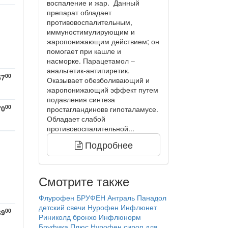
воспаление и жар. Данный
препарат обладает
противовоспалительным,
иммуностимулирующим и
жаропонижающим действием; он
помогает при кашле и
насморке. Парацетамол –
анальгетик-антипиретик.
00
57
Оказывает обезболивающий и
жаропонижающий эффект путем
подавления синтеза
00
70
простагландиновв гипоталамусе.
Обладает слабой
противовоспалительной...
Подробнее
Смотрите также
Флурофен
БРУФЕН
Антраль
Панадол
детский свечи
Нурофен
Инфлюнет
00
39
Риниколд бронхо
Инфлюнорм
Бруфика Плюс
Нурофен сироп для