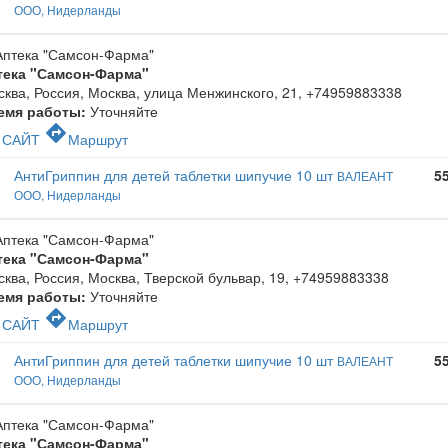
ООО, Нидерланды
тека "Самсон-Фарма"
ква, Россия, Москва, улица Менжинского, 21
,
+74959883338
емя работы:
Уточняйте
c
directions
САЙТ
Маршрут
АнтиГриппин для детей таблетки шипучие 10 шт
5
ВАЛЕАНТ
ООО, Нидерланды
тека "Самсон-Фарма"
ква, Россия, Москва, Тверской бульвар, 19
,
+74959883338
емя работы:
Уточняйте
c
directions
САЙТ
Маршрут
АнтиГриппин для детей таблетки шипучие 10 шт
5
ВАЛЕАНТ
ООО, Нидерланды
тека "Самсон-Фарма"