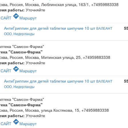
ква, Россия, Москва, Люблинская улица, 163/1
,
+74959883338
емя работы:
Уточняйте
c
directions
САЙТ
Маршрут
АнтиГриппин для детей таблетки шипучие 10 шт
5
ВАЛЕАНТ
ООО, Нидерланды
тека "Самсон-Фарма"
ква, Россия, Москва, Митинская улица, 25
,
+74959883338
емя работы:
Уточняйте
c
directions
САЙТ
Маршрут
АнтиГриппин для детей таблетки шипучие 10 шт
5
ВАЛЕАНТ
ООО, Нидерланды
тека "Самсон-Фарма"
ква, Россия, Москва, улица Костякова, 15
,
+74959883338
емя работы:
Уточняйте
c
directions
САЙТ
Маршрут