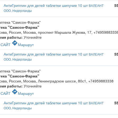
АнтиГриппин для детей таблетки шипучие 10 шт
5
ВАЛЕАНТ
ООО, Нидерланды
тека "Самсон-Фарма"
ква, Россия, Москва, проспект Маршала Жукова, 17
,
+7495988333
емя работы:
Уточняйте
c
directions
САЙТ
Маршрут
АнтиГриппин для детей таблетки шипучие 10 шт
5
ВАЛЕАНТ
ООО, Нидерланды
тека "Самсон-Фарма"
ква, Россия, Москва, Ленинградское шоссе, 80с1
,
+74959883338
емя работы:
Уточняйте
c
directions
САЙТ
Маршрут
АнтиГриппин для детей таблетки шипучие 10 шт
5
ВАЛЕАНТ
ООО, Нидерланды