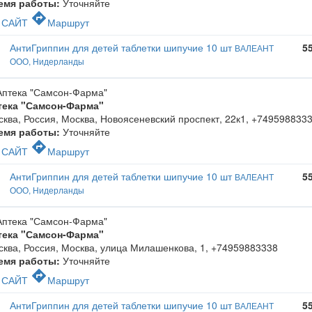
емя работы:
Уточняйте
c
directions
САЙТ
Маршрут
АнтиГриппин для детей таблетки шипучие 10 шт
5
ВАЛЕАНТ
ООО, Нидерланды
тека "Самсон-Фарма"
ква, Россия, Москва, Новоясеневский проспект, 22к1
,
+749598833
емя работы:
Уточняйте
c
directions
САЙТ
Маршрут
АнтиГриппин для детей таблетки шипучие 10 шт
5
ВАЛЕАНТ
ООО, Нидерланды
тека "Самсон-Фарма"
ква, Россия, Москва, улица Милашенкова, 1
,
+74959883338
емя работы:
Уточняйте
c
directions
САЙТ
Маршрут
АнтиГриппин для детей таблетки шипучие 10 шт
5
ВАЛЕАНТ