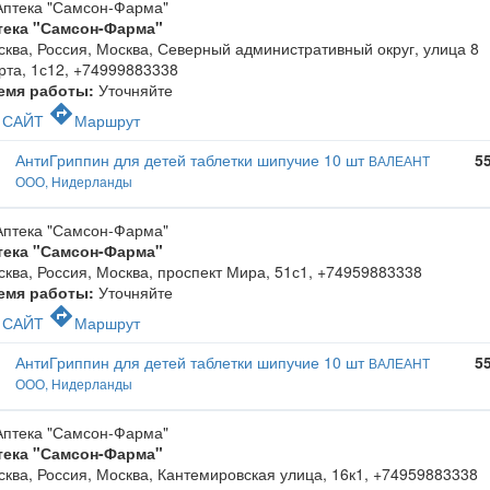
тека "Самсон-Фарма"
ква, Россия, Москва, Северный административный округ, улица 8
рта, 1с12
,
+74999883338
емя работы:
Уточняйте
c
directions
САЙТ
Маршрут
АнтиГриппин для детей таблетки шипучие 10 шт
5
ВАЛЕАНТ
ООО, Нидерланды
тека "Самсон-Фарма"
ква, Россия, Москва, проспект Мира, 51с1
,
+74959883338
емя работы:
Уточняйте
c
directions
САЙТ
Маршрут
АнтиГриппин для детей таблетки шипучие 10 шт
5
ВАЛЕАНТ
ООО, Нидерланды
тека "Самсон-Фарма"
ква, Россия, Москва, Кантемировская улица, 16к1
,
+74959883338