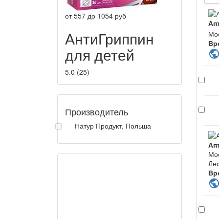
от
557
до
1054
руб
Ап
АнтиГриппин
Мос
Вр
для детей
publi
5.0
(
25
)
Производитель
Натур Продукт, Польша
Ап
Мос
Леф
Вр
publi