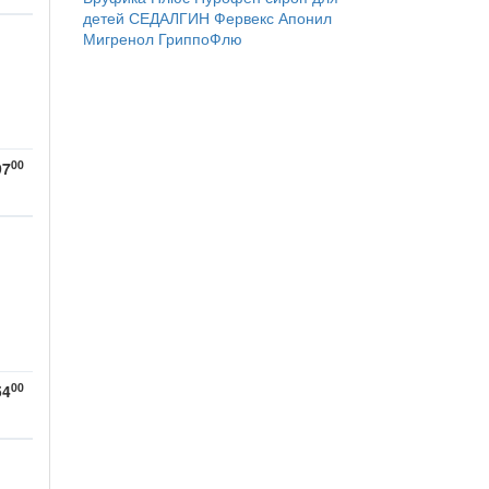
детей
СЕДАЛГИН
Фервекс
Апонил
Мигренол
ГриппоФлю
00
97
00
54