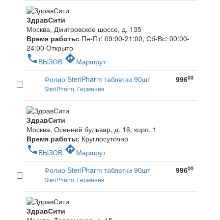
ЗдравСити
Москва, Дмитровское шоссе, д. 135
Время работы:
Пн-Пт: 09:00-21:00, Сб-Вс: 00:00-
24:00
Открыто
phone
directions
ВЫЗОВ
Маршрут
00
Фолио SteriPharm таблетки 90шт
996
SteriPharm, Германия
ЗдравСити
Москва, Осенний бульвар, д. 16, корп. 1
Время работы:
Круглосуточно
phone
directions
ВЫЗОВ
Маршрут
00
Фолио SteriPharm таблетки 90шт
996
SteriPharm, Германия
ЗдравСити