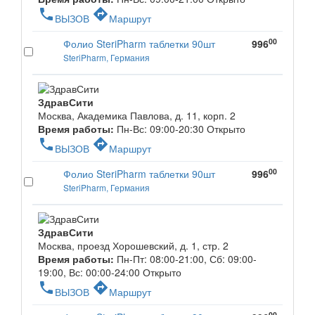
phone
directions
ВЫЗОВ
Маршрут
00
Фолио SteriPharm таблетки 90шт
996
SteriPharm, Германия
ЗдравСити
Москва, Академика Павлова, д. 11, корп. 2
Время работы:
Пн-Вс: 09:00-20:30
Открыто
phone
directions
ВЫЗОВ
Маршрут
00
Фолио SteriPharm таблетки 90шт
996
SteriPharm, Германия
ЗдравСити
Москва, проезд Хорошевский, д. 1, стр. 2
Время работы:
Пн-Пт: 08:00-21:00, Сб: 09:00-
19:00, Вс: 00:00-24:00
Открыто
phone
directions
ВЫЗОВ
Маршрут
00