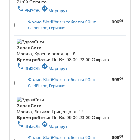
21:00
Открыто
phone
directions
ВЫЗОВ
Маршрут
00
Фолио SteriPharm таблетки 90шт
996
SteriPharm, Германия
ЗдравСити
Москва, Красноярская, д. 15
Время работы:
Пн-Вс: 08:00-22:00
Открыто
phone
directions
ВЫЗОВ
Маршрут
00
Фолио SteriPharm таблетки 90шт
996
SteriPharm, Германия
ЗдравСити
Москва, Летчика Грицевца, д. 12
Время работы:
Пн-Вс: 09:00-23:00
Открыто
phone
directions
ВЫЗОВ
Маршрут
00
Фолио SteriPharm таблетки 90шт
996