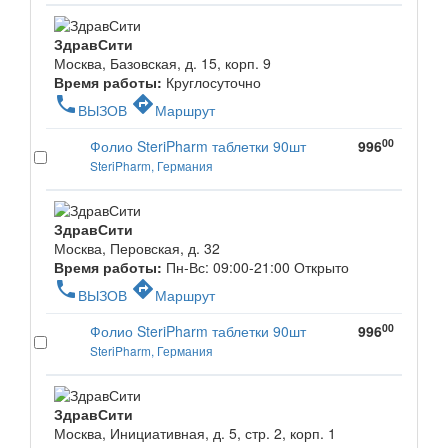
ЗдравСити
Москва, Базовская, д. 15, корп. 9
Время работы:
Круглосуточно
phone
directions
ВЫЗОВ
Маршрут
00
Фолио SteriPharm таблетки 90шт
996
SteriPharm, Германия
ЗдравСити
Москва, Перовская, д. 32
Время работы:
Пн-Вс: 09:00-21:00
Открыто
phone
directions
ВЫЗОВ
Маршрут
00
Фолио SteriPharm таблетки 90шт
996
SteriPharm, Германия
ЗдравСити
Москва, Инициативная, д. 5, стр. 2, корп. 1