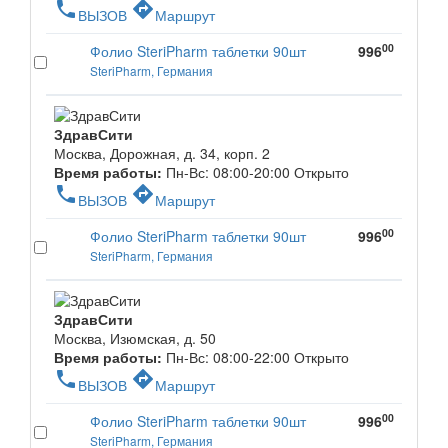
phone
directions
ВЫЗОВ
Маршрут
00
Фолио SteriPharm таблетки 90шт
996
SteriPharm, Германия
ЗдравСити
Москва, Дорожная, д. 34, корп. 2
Время работы:
Пн-Вс: 08:00-20:00
Открыто
phone
directions
ВЫЗОВ
Маршрут
00
Фолио SteriPharm таблетки 90шт
996
SteriPharm, Германия
ЗдравСити
Москва, Изюмская, д. 50
Время работы:
Пн-Вс: 08:00-22:00
Открыто
phone
directions
ВЫЗОВ
Маршрут
00
Фолио SteriPharm таблетки 90шт
996
SteriPharm, Германия