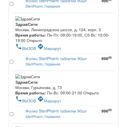
Фолио SteriPharm таблетки 90шт
996
SteriPharm, Германия
ЗдравСити
Москва, Ленинградское шоссе, д. 124, корп. 3
Время работы:
Пн-Пт: 09:00-19:00, Сб-Вс: 10:00-
19:00
Открыто
phone
directions
ВЫЗОВ
Маршрут
00
Фолио SteriPharm таблетки 90шт
996
SteriPharm, Германия
ЗдравСити
Москва, Гурьянова, д. 73
Время работы:
Пн-Вс: 09:00-21:00
Открыто
phone
directions
ВЫЗОВ
Маршрут
00
Фолио SteriPharm таблетки 90шт
996
SteriPharm, Германия