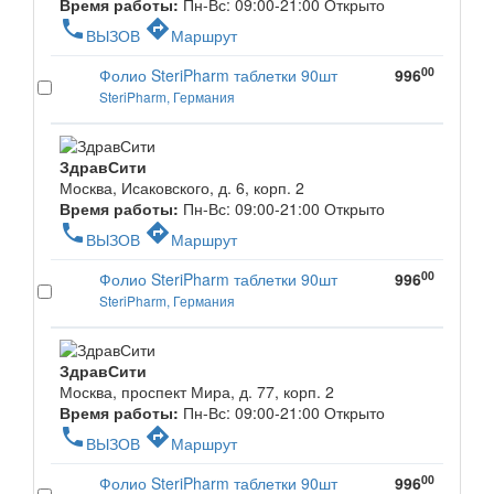
Время работы:
Пн-Вс: 09:00-21:00
Открыто
phone
directions
ВЫЗОВ
Маршрут
00
Фолио SteriPharm таблетки 90шт
996
SteriPharm, Германия
ЗдравСити
Москва, Исаковского, д. 6, корп. 2
Время работы:
Пн-Вс: 09:00-21:00
Открыто
phone
directions
ВЫЗОВ
Маршрут
00
Фолио SteriPharm таблетки 90шт
996
SteriPharm, Германия
ЗдравСити
Москва, проспект Мира, д. 77, корп. 2
Время работы:
Пн-Вс: 09:00-21:00
Открыто
phone
directions
ВЫЗОВ
Маршрут
00
Фолио SteriPharm таблетки 90шт
996