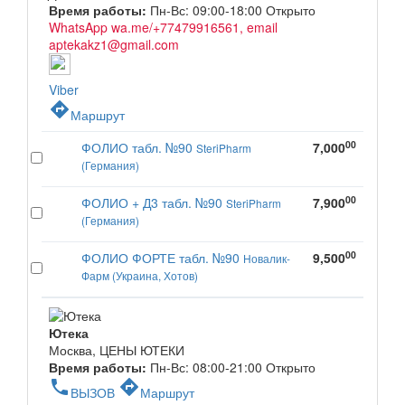
Время работы:
Пн-Вс: 09:00-18:00
Открыто
WhatsApp wa.me/+77479916561, email
aptekakz1@gmail.com
Viber
directions
Маршрут
00
ФОЛИО табл. №90
7,000
SteriPharm
(Германия)
00
ФОЛИО + Д3 табл. №90
7,900
SteriPharm
(Германия)
00
ФОЛИО ФОРТЕ табл. №90
9,500
Новалик-
Фарм (Украина, Хотов)
Ютека
Москва, ЦЕНЫ ЮТЕКИ
Время работы:
Пн-Вс: 08:00-21:00
Открыто
phone
directions
ВЫЗОВ
Маршрут