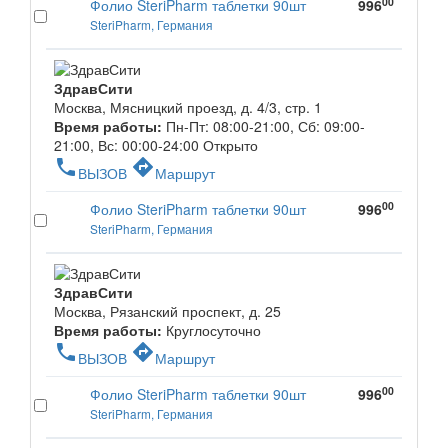
00
Фолио SteriPharm таблетки 90шт
996
SteriPharm, Германия
ЗдравСити
Москва, Мясницкий проезд, д. 4/3, стр. 1
Время работы:
Пн-Пт: 08:00-21:00, Сб: 09:00-
21:00, Вс: 00:00-24:00
Открыто
phone
directions
ВЫЗОВ
Маршрут
00
Фолио SteriPharm таблетки 90шт
996
SteriPharm, Германия
ЗдравСити
Москва, Рязанский проспект, д. 25
Время работы:
Круглосуточно
phone
directions
ВЫЗОВ
Маршрут
00
Фолио SteriPharm таблетки 90шт
996
SteriPharm, Германия