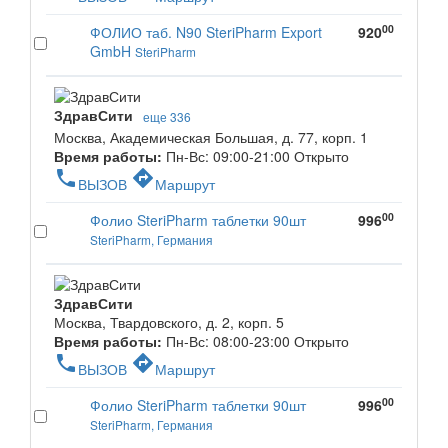
00
ФОЛИО таб. N90 SteriPharm Export
920
GmbH
SteriPharm
ЗдравСити
еще 336
Москва, Академическая Большая, д. 77, корп. 1
Время работы:
Пн-Вс: 09:00-21:00
Открыто
phone
directions
ВЫЗОВ
Маршрут
00
Фолио SteriPharm таблетки 90шт
996
SteriPharm, Германия
ЗдравСити
Москва, Твардовского, д. 2, корп. 5
Время работы:
Пн-Вс: 08:00-23:00
Открыто
phone
directions
ВЫЗОВ
Маршрут
00
Фолио SteriPharm таблетки 90шт
996
SteriPharm, Германия