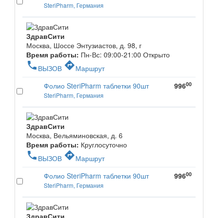
SteriPharm, Германия
ЗдравСити
Москва, Шоссе Энтузиастов, д. 98, г
Время работы:
Пн-Вс: 09:00-21:00
Открыто
phone
directions
ВЫЗОВ
Маршрут
00
Фолио SteriPharm таблетки 90шт
996
SteriPharm, Германия
ЗдравСити
Москва, Вельяминовская, д. 6
Время работы:
Круглосуточно
phone
directions
ВЫЗОВ
Маршрут
00
Фолио SteriPharm таблетки 90шт
996
SteriPharm, Германия
ЗдравСити