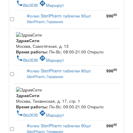
phone
directions
ВЫЗОВ
Маршрут
00
Фолио SteriPharm таблетки 90шт
996
SteriPharm, Германия
ЗдравСити
Москва, Самотёчная, д. 13
Время работы:
Пн-Вс: 08:00-21:00
Открыто
phone
directions
ВЫЗОВ
Маршрут
00
Фолио SteriPharm таблетки 90шт
996
SteriPharm, Германия
ЗдравСити
Москва, Тихвинская, д. 17, стр. 1
Время работы:
Пн-Вс: 09:00-21:00
Открыто
phone
directions
ВЫЗОВ
Маршрут
00
Фолио SteriPharm таблетки 90шт
996
SteriPharm, Германия