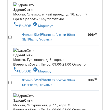
ЗдравСити
Москва, Электролитный проезд, д. 16, корп. 7
Время работы:
Круглосуточно
phone
directions
ВЫЗОВ
Маршрут
00
Фолио SteriPharm таблетки 90шт
996
SteriPharm, Германия
ЗдравСити
Москва, Гурьянова, д. 6, корп. 1
Время работы:
Пн-Вс: 09:00-21:00
Открыто
phone
directions
ВЫЗОВ
Маршрут
00
Фолио SteriPharm таблетки 90шт
996
SteriPharm, Германия
ЗдравСити
Москва, Уссурийская, д. 11, корп. 3
Время работы:
Пн-Вс: 09:00-21:00
Открыто