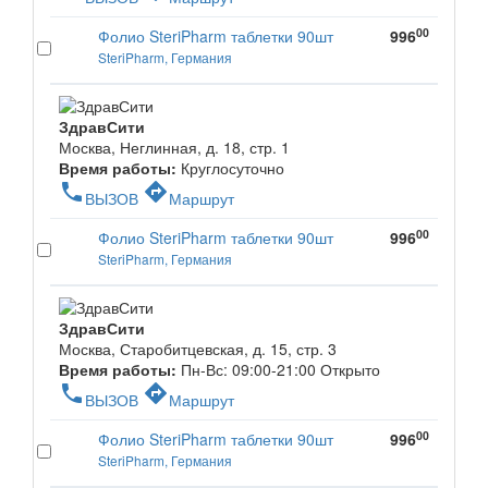
00
Фолио SteriPharm таблетки 90шт
996
SteriPharm, Германия
ЗдравСити
Москва, Неглинная, д. 18, стр. 1
Время работы:
Круглосуточно
phone
directions
ВЫЗОВ
Маршрут
00
Фолио SteriPharm таблетки 90шт
996
SteriPharm, Германия
ЗдравСити
Москва, Старобитцевская, д. 15, стр. 3
Время работы:
Пн-Вс: 09:00-21:00
Открыто
phone
directions
ВЫЗОВ
Маршрут
00
Фолио SteriPharm таблетки 90шт
996
SteriPharm, Германия