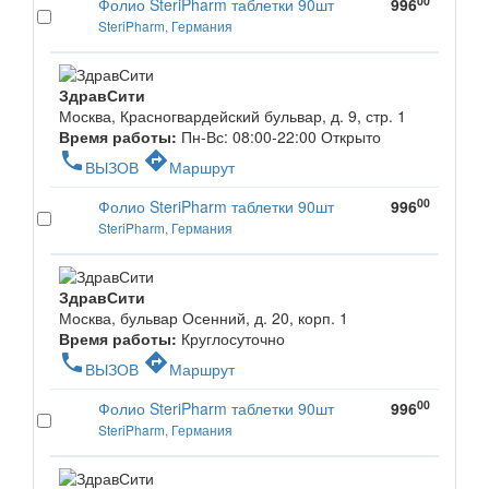
00
Фолио SteriPharm таблетки 90шт
996
SteriPharm, Германия
ЗдравСити
Москва, Красногвардейский бульвар, д. 9, стр. 1
Время работы:
Пн-Вс: 08:00-22:00
Открыто
phone
directions
ВЫЗОВ
Маршрут
00
Фолио SteriPharm таблетки 90шт
996
SteriPharm, Германия
ЗдравСити
Москва, бульвар Осенний, д. 20, корп. 1
Время работы:
Круглосуточно
phone
directions
ВЫЗОВ
Маршрут
00
Фолио SteriPharm таблетки 90шт
996
SteriPharm, Германия