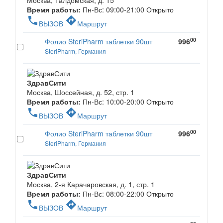
Москва, Талдомская, д. 15
Время работы:
Пн-Вс: 09:00-21:00
Открыто
phone
directions
ВЫЗОВ
Маршрут
00
Фолио SteriPharm таблетки 90шт
996
SteriPharm, Германия
ЗдравСити
Москва, Шоссейная, д. 52, стр. 1
Время работы:
Пн-Вс: 10:00-20:00
Открыто
phone
directions
ВЫЗОВ
Маршрут
00
Фолио SteriPharm таблетки 90шт
996
SteriPharm, Германия
ЗдравСити
Москва, 2-я Карачаровская, д. 1, стр. 1
Время работы:
Пн-Вс: 08:00-22:00
Открыто
phone
directions
ВЫЗОВ
Маршрут