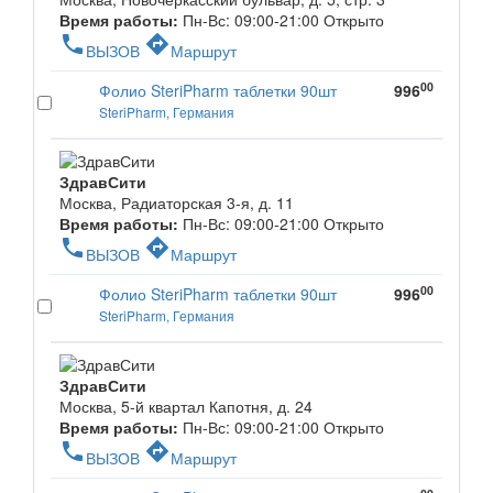
Время работы:
Пн-Вс: 09:00-21:00
Открыто
phone
directions
ВЫЗОВ
Маршрут
00
Фолио SteriPharm таблетки 90шт
996
SteriPharm, Германия
ЗдравСити
Москва, Радиаторская 3-я, д. 11
Время работы:
Пн-Вс: 09:00-21:00
Открыто
phone
directions
ВЫЗОВ
Маршрут
00
Фолио SteriPharm таблетки 90шт
996
SteriPharm, Германия
ЗдравСити
Москва, 5-й квартал Капотня, д. 24
Время работы:
Пн-Вс: 09:00-21:00
Открыто
phone
directions
ВЫЗОВ
Маршрут