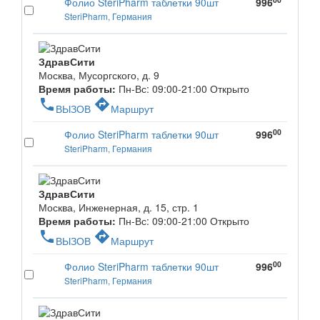
Фолио SteriPharm таблетки 90шт
996
SteriPharm, Германия
ЗдравСити
Москва, Мусоргского, д. 9
Время работы:
Пн-Вс: 09:00-21:00
Открыто
phone
directions
ВЫЗОВ
Маршрут
00
Фолио SteriPharm таблетки 90шт
996
SteriPharm, Германия
ЗдравСити
Москва, Инженерная, д. 15, стр. 1
Время работы:
Пн-Вс: 09:00-21:00
Открыто
phone
directions
ВЫЗОВ
Маршрут
00
Фолио SteriPharm таблетки 90шт
996
SteriPharm, Германия