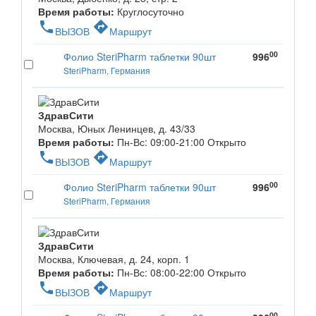
Время работы:
Круглосуточно
phone
directions
ВЫЗОВ
Маршрут
00
Фолио SteriPharm таблетки 90шт
996
SteriPharm, Германия
ЗдравСити
Москва, Юных Ленинцев, д. 43/33
Время работы:
Пн-Вс: 09:00-21:00
Открыто
phone
directions
ВЫЗОВ
Маршрут
00
Фолио SteriPharm таблетки 90шт
996
SteriPharm, Германия
ЗдравСити
Москва, Ключевая, д. 24, корп. 1
Время работы:
Пн-Вс: 08:00-22:00
Открыто
phone
directions
ВЫЗОВ
Маршрут
00