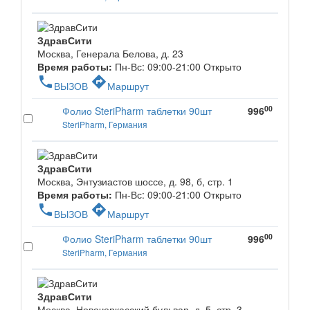
ЗдравСити
Москва, Генерала Белова, д. 23
Время работы:
Пн-Вс: 09:00-21:00
Открыто
phone
directions
ВЫЗОВ
Маршрут
00
Фолио SteriPharm таблетки 90шт
996
SteriPharm, Германия
ЗдравСити
Москва, Энтузиастов шоссе, д. 98, б, стр. 1
Время работы:
Пн-Вс: 09:00-21:00
Открыто
phone
directions
ВЫЗОВ
Маршрут
00
Фолио SteriPharm таблетки 90шт
996
SteriPharm, Германия
ЗдравСити
Москва, Новочеркасский бульвар, д. 5, стр. 3