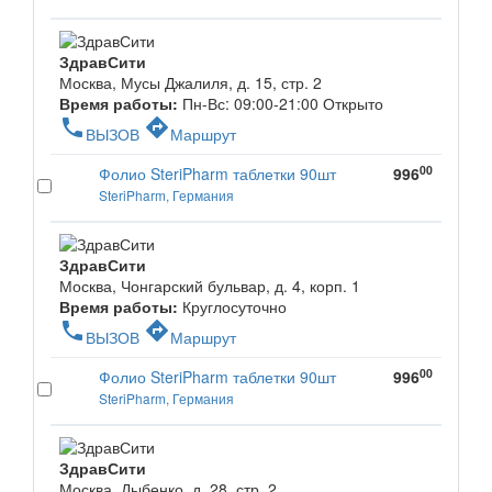
ЗдравСити
Москва, Мусы Джалиля, д. 15, стр. 2
Время работы:
Пн-Вс: 09:00-21:00
Открыто
phone
directions
ВЫЗОВ
Маршрут
00
Фолио SteriPharm таблетки 90шт
996
SteriPharm, Германия
ЗдравСити
Москва, Чонгарский бульвар, д. 4, корп. 1
Время работы:
Круглосуточно
phone
directions
ВЫЗОВ
Маршрут
00
Фолио SteriPharm таблетки 90шт
996
SteriPharm, Германия
ЗдравСити
Москва, Дыбенко, д. 28, стр. 2