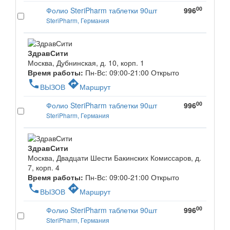
00
Фолио SteriPharm таблетки 90шт
996
SteriPharm, Германия
ЗдравСити
Москва, Дубнинская, д. 10, корп. 1
Время работы:
Пн-Вс: 09:00-21:00
Открыто
phone
directions
ВЫЗОВ
Маршрут
00
Фолио SteriPharm таблетки 90шт
996
SteriPharm, Германия
ЗдравСити
Москва, Двадцати Шести Бакинских Комиссаров, д.
7, корп. 4
Время работы:
Пн-Вс: 09:00-21:00
Открыто
phone
directions
ВЫЗОВ
Маршрут
00
Фолио SteriPharm таблетки 90шт
996
SteriPharm, Германия