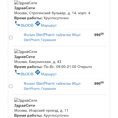
ЗдравСити
Москва, Строгинский бульвар, д. 14, корп. 4
Время работы:
Круглосуточно
phone
directions
ВЫЗОВ
Маршрут
00
Фолио SteriPharm таблетки 90шт
996
SteriPharm, Германия
ЗдравСити
Москва, Бакунинская, д. 43
Время работы:
Пн-Вс: 09:00-21:00
Открыто
phone
directions
ВЫЗОВ
Маршрут
00
Фолио SteriPharm таблетки 90шт
996
SteriPharm, Германия
ЗдравСити
Москва, Игарский проезд, д. 11
Время работы:
Круглосуточно