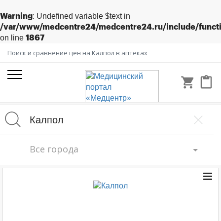
: Undefined variable $text in
Warning
/var/www/medcentre24/medcentre24.ru/include/funct
on line
1867
Поиск и сравнение цен на Калпол в аптеках
shopping_cart
content_paste
Все города