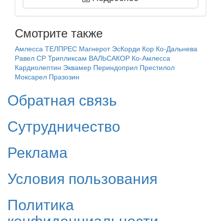
Смотрите также
Амлесса
ТЕЛПРЕС
Магнерот
ЭсКорди Кор
Ко-Дальнева
Равел СР
Трипликсам
ВАЛЬСАКОР
Ко-Амлесса
Кардиолептин
Эквамер
Периндоприл
Престилол
Моксарел
Празозин
Обратная связь
Сутрудничество
Реклама
Условия пользования
Политика
конфиденциальности