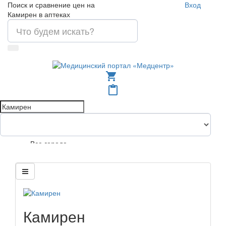
Поиск и сравнение цен на
Вход
Камирен в аптеках
shopping_cart
content_paste
Все города
Камирен