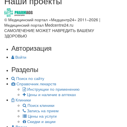
Наши проекты
© Медицинский портал «Медцентр24» 2011–2026
|
Медицинский портал Medcentre24.ru
САМОЛЕЧЕНИЕ МОЖЕТ НАВРЕДИТЬ ВАШЕМУ
ЗДОРОВЬЮ
Авторизация
Войти
Разделы
Поиск по сайту
Справочник лекарств
Инструкции по применению
Цены и наличие в аптеках
Клиники
Поиск клиники
Запись на прием
Цены на услуги
Скидки и акции
Врачи