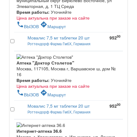
муниципальный округ Бирюлево Восточное, ул
Элеваторная, д. 1 ТЦ Среда
Время работы:
Уточняйте
Цена актуальна при заказе на сайте
phone
directions
ВЫЗОВ
Маршрут
00
Мовалис 7,5 мг таблетки 20 шт
952
Роттендорф Фарма ГмбХ, Германия
Аптека "Доктор Столетов"
Москва, 117105, Москва г, Варшавское ш, дом №
16
Время работы:
Уточняйте
Цена актуальна при заказе на сайте
phone
directions
ВЫЗОВ
Маршрут
00
Мовалис 7,5 мг таблетки 20 шт
952
Роттендорф Фарма ГмбХ, Германия
Интернет-аптека 36.6
Москва, г. Красногорск, с. Ильинское, ул. Ленина,