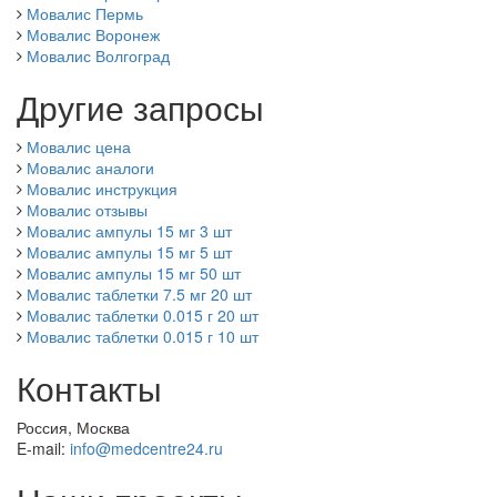
Мовалис Пермь
Мовалис Воронеж
Мовалис Волгоград
Другие запросы
Мовалис цена
Мовалис аналоги
Мовалис инструкция
Мовалис отзывы
Мовалис ампулы 15 мг 3 шт
Мовалис ампулы 15 мг 5 шт
Мовалис ампулы 15 мг 50 шт
Мовалис таблетки 7.5 мг 20 шт
Мовалис таблетки 0.015 г 20 шт
Мовалис таблетки 0.015 г 10 шт
Контакты
Россия, Москва
E-mail:
info@medcentre24.ru