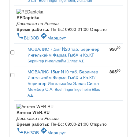
Boehringer Ingelheim, Испания
REDapteka
Доставка по России
Время работы:
Пн-Вс: 09:00-21:00
Открыто
phone
directions
ВЫЗОВ
Маршрут
00
МОВАЛИС 7,5мг N20 таб. Берингер
950
Ингельхайм Фарма ГмбХ и Ко.КГ
Берингер Ингельхайм Эллас А.Е
00
МОВАЛИС 15мг N10 таб. Берингер
805
Ингельхайм Фарма ГмбХ и Ко.КГ/
Берингер Ингельхайм Эллас Сингл
Мембер С.А.
Boehringer Ingelheim Ellas
A.E.
Аптека WER.RU
Доставка по России
Время работы:
Пн-Вс: 09:00-21:00
Открыто
phone
directions
ВЫЗОВ
Маршрут