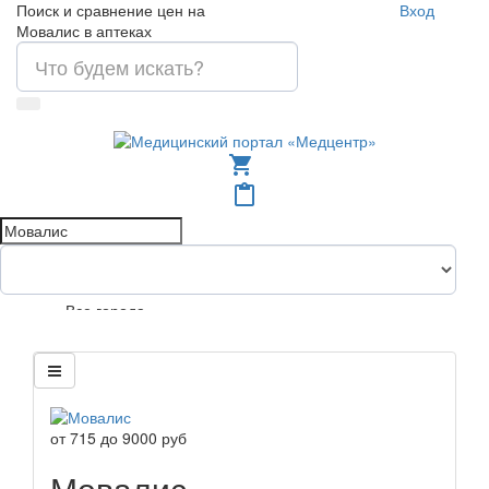
Поиск и сравнение цен на
Вход
Мовалис в аптеках
shopping_cart
content_paste
Все города
от
715
до
9000
руб
Мовалис