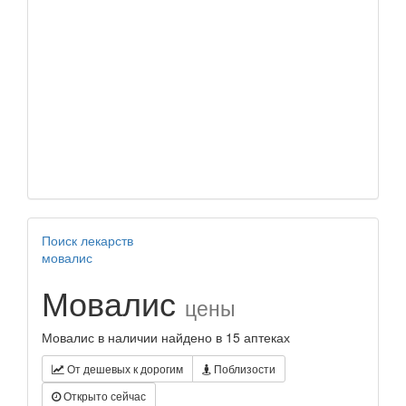
Поиск лекарств
мовалис
Мовалис
цены
Мовалис в наличии найдено в 15 аптеках
От дешевых к дорогим
Поблизости
Открыто сейчас