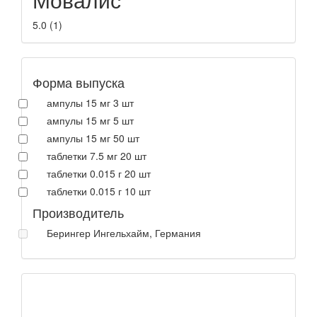
5.0
(
1
)
Форма выпуска
ампулы 15 мг 3 шт
ампулы 15 мг 5 шт
ампулы 15 мг 50 шт
таблетки 7.5 мг 20 шт
таблетки 0.015 г 20 шт
таблетки 0.015 г 10 шт
Производитель
Берингер Ингельхайм, Германия