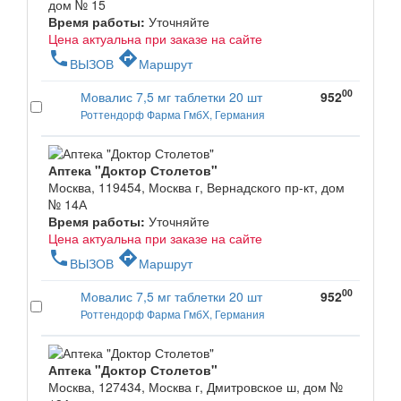
дом № 15
Время работы:
Уточняйте
Цена актуальна при заказе на сайте
phone
directions
ВЫЗОВ
Маршрут
00
Мовалис 7,5 мг таблетки 20 шт
952
Роттендорф Фарма ГмбХ, Германия
Аптека "Доктор Столетов"
Москва, 119454, Москва г, Вернадского пр-кт, дом
№ 14А
Время работы:
Уточняйте
Цена актуальна при заказе на сайте
phone
directions
ВЫЗОВ
Маршрут
00
Мовалис 7,5 мг таблетки 20 шт
952
Роттендорф Фарма ГмбХ, Германия
Аптека "Доктор Столетов"
Москва, 127434, Москва г, Дмитровское ш, дом №