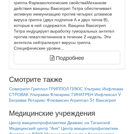
гриппа.Фармакологические свойстваМеханизм
действия вакцины Ваксигрип Тетра обеспечивает
активную иммунизацию против четырех штаммов
вируса гриппа (двух подтипов А и двух типов В),
которые в ней содержатся. Вакцина Ваксигрип
Тетра индуцирует выработку гуморальных антител
против гемагглютининов в течение 2 недель. Эти
антитела нейтрализуют вирусы гриппа.
Специфические уровни...
Подробнее
Смотрите также
Совигрипп
Гриппол
ГРИППОЛ ПЛЮС
Ультрикс
Инфлювак
СТРОВАК
Ультравак
Флюарикс
ГИНАТРЕН
Инфлексал V
Бегривак
Ротарикс
Флюваксин
Агриппал S1
Ваксигрип
Медицинские учреждения
Центр вакцинопрофилактики Диавакс на Таганской
Медицинский центр "Аня"
Центр вакцинопрофилактики
Диавакс на ВДНХ
Медицинский центр в Коломенском