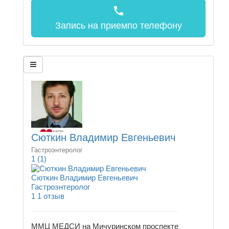
call
Запись на прием
по телефону
Сюткин Владимир Евгеньевич
Гастроэнтеролог
1
(1)
Сюткин Владимир Евгеньевич
Гастроэнтеролог
1
1 отзыв
ММЦ МЕДСИ на Мичуринском проспекте