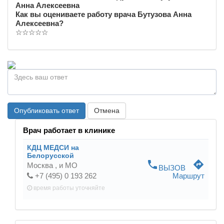
Анна Алексеевна
Как вы оцениваете работу врача Бутузова Анна
Алексеевна?
☆
☆
☆
☆
☆
Опубликовать ответ
Отмена
Врач работает в клинике
КДЦ МЕДСИ на
Белорусской
phone
directions
Москва ,
и МО
ВЫЗОВ
+7 (495) 0 193 262
Маршрут
время работы
уточняйте