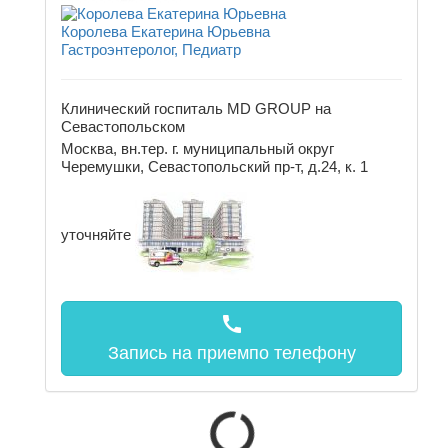
Королева Екатерина Юрьевна
Гастроэнтеролог, Педиатр
Клинический госпиталь MD GROUP на
Севастопольском
Москва, вн.тер. г. муниципальный округ
Черемушки, Севастопольский пр-т, д.24, к. 1
уточняйте
call
Запись на прием
по телефону