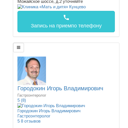
Можайское шоссе, д.2
уточняйте
call
Запись на прием
по телефону
Городокин Игорь Владимирович
Гастроэнтеролог
5
(8)
Городокин Игорь Владимирович
Гастроэнтеролог
5
8 отзывов