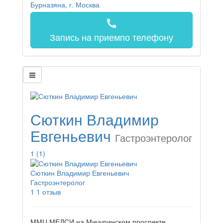
call
Запись на прием
по телефону
Сюткин Владимир
Евгеньевич
Гастроэнтеролог
1
(1)
Сюткин Владимир Евгеньевич
Гастроэнтеролог
1
1 отзыв
ММЦ МЕДСИ на Мичуринском проспекте