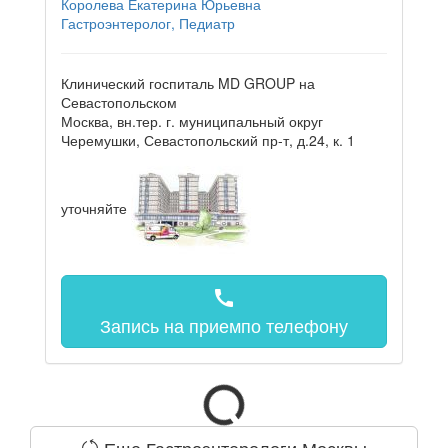
Королева Екатерина Юрьевна
Гастроэнтеролог, Педиатр
Клинический госпиталь MD GROUP на
Севастопольском
Москва, вн.тер. г. муниципальный округ
Черемушки, Севастопольский пр-т, д.24, к. 1
уточняйте
call
Запись на прием
по телефону
Еще Гастроэнтерологи Москвы