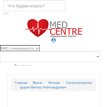
person_pin
Все города
Главная
Врачи
Москва
Гастроэнтеролог
Цырик Виктор Александрович