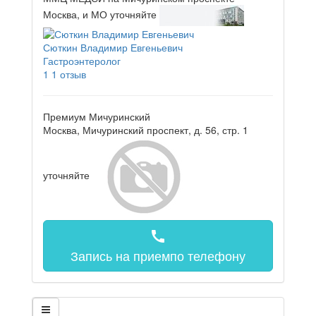
Москва, и МО
уточняйте
Сюткин Владимир Евгеньевич
Гастроэнтеролог
1
1 отзыв
Премиум Мичуринский
Москва, Мичуринский проспект, д. 56, стр. 1
уточняйте
call
Запись на прием
по телефону